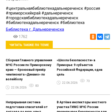
#центральнаябиблиотекадальнереченск #россия
#приморскийкрай #дальнереченск
#городскаябиблиотекадальнереченск
#библиотекадальнереченск #библиотека
Библиотека г. Дальнереченска
1762
ЧИТАТЬ ТАКЖЕ ПО ТЕМЕ
Сборная Главного управления
«Школа безопасности» в
МЧС России по Приморскому
Приморье: 9 субъектов
краю — бронзовый призёр
Российской Федерации, одна
чемпионата «Динамо» по
цель
волейболу
73
22.06.2026
83
22.06.2026
Непрерывная система
В Артёме инспекторы местного
подготовки спасателей от
участка ГИМС МЧС России
детсада до вуза: опыт
провели урок безопасности для