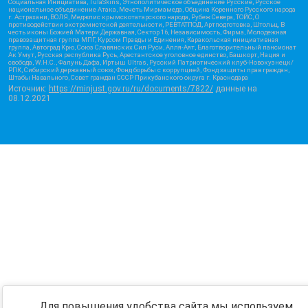
Социальная Инициатива, TulaSkins, Этнополитическое объединение Русские, Русское
национальное объединение Атака, Мечеть Мирмамеда, Община Коренного Русского народа
г. Астрахани, ВОЛЯ, Меджлис крымскотатарского народа, Рубеж Севера, ТОЙС, О
противодействии экстремистской деятельности, РЕВТАТПОД, Артподготовка, Штольц, В
честь иконы Божией Матери Державная, Сектор 16, Независимость, Фирма, Молодежная
правозащитная группа МПГ, Курсом Правды и Единения, Каракольская инициативная
группа, Автоград Крю, Союз Славянских Сил Руси, Алля-Аят, Благотворительный пансионат
Ак Умут, Русская республика Русь, Арестантское уголовное единство, Башкорт, Нация и
свобода, W.H.С., Фалунь Дафа, Иртыш Ultras, Русский Патриотический клуб-Новокузнецк/
РПК, Сибирский державный союз, Фонд борьбы с коррупцией, Фонд защиты прав граждан,
Штабы Навального, Совет граждан СССР Прикубанского округа г. Краснодара
Источник:
https://minjust.gov.ru/ru/documents/7822/
данные на
08.12.2021
Для повышения удобства сайта мы используем