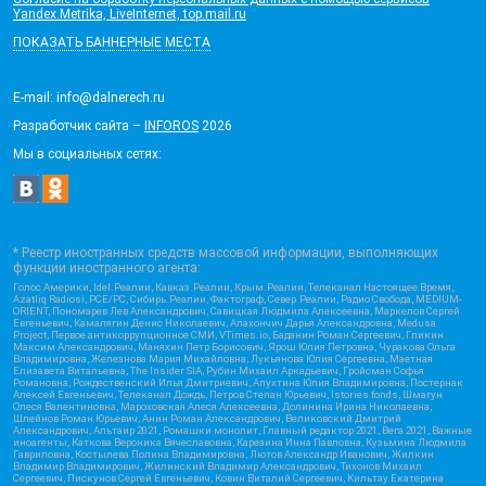
Yandex.Metrika, LiveInternet, top.mail.ru
ПОКАЗАТЬ БАННЕРНЫЕ МЕСТА
E-mail: info@dalnerech.ru
Разработчик сайта –
INFOROS
2026
Мы в социальных сетях:
* Реестр иностранных средств массовой информации, выполняющих
функции иностранного агента:
Голос Америки, Idel.Реалии, Кавказ.Реалии, Крым.Реалии, Телеканал Настоящее Время,
Azatliq Radiosi, PCE/PC, Сибирь.Реалии, Фактограф, Север.Реалии, Радио Свобода, MEDIUM-
ORIENT, Пономарев Лев Александрович, Савицкая Людмила Алексеевна, Маркелов Сергей
Евгеньевич, Камалягин Денис Николаевич, Апахончич Дарья Александровна, Medusa
Project, Первое антикоррупционное СМИ, VTimes.io, Баданин Роман Сергеевич, Гликин
Максим Александрович, Маняхин Петр Борисович, Ярош Юлия Петровна, Чуракова Ольга
Владимировна, Железнова Мария Михайловна, Лукьянова Юлия Сергеевна, Маетная
Елизавета Витальевна, The Insider SIA, Рубин Михаил Аркадьевич, Гройсман Софья
Романовна, Рождественский Илья Дмитриевич, Апухтина Юлия Владимировна, Постернак
Алексей Евгеньевич, Телеканал Дождь, Петров Степан Юрьевич, Istories fonds, Шмагун
Олеся Валентиновна, Мароховская Алеся Алексеевна, Долинина Ирина Николаевна,
Шлейнов Роман Юрьевич, Анин Роман Александрович, Великовский Дмитрий
Александрович, Альтаир 2021, Ромашки монолит, Главный редактор 2021, Вега 2021, Важные
иноагенты, Каткова Вероника Вячеславовна, Карезина Инна Павловна, Кузьмина Людмила
Гавриловна, Костылева Полина Владимировна, Лютов Александр Иванович, Жилкин
Владимир Владимирович, Жилинский Владимир Александрович, Тихонов Михаил
Сергеевич, Пискунов Сергей Евгеньевич, Ковин Виталий Сергеевич, Кильтау Екатерина