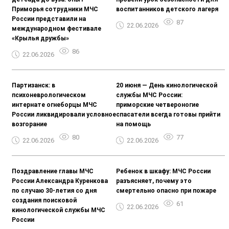
Приморья сотрудники МЧС
воспитанников детского лагеря
России представили на
87
22.06.2026
международном фестивале
«Крылья дружбы»
86
22.06.2026
Партизанск: в
20 июня — День кинологической
психоневрологическом
службы МЧС России:
интернате огнеборцы МЧС
приморские четвероногие
России ликвидировали условное
спасатели всегда готовы прийти
возгорание
на помощь
80
77
22.06.2026
22.06.2026
Поздравление главы МЧС
Ребенок в шкафу: МЧС России
России Александра Куренкова
разъясняет, почему это
по случаю 30-летия со дня
смертельно опасно при пожаре
создания поисковой
61
22.06.2026
кинологической службы МЧС
России