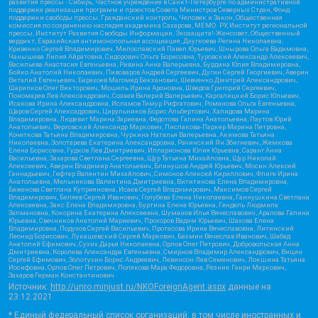
развития прессы - Сибирь, Частное учреждение в Санкт-Петербурге по административной
поддержке реализации программ и проектов Совета Министров Северных Стран, Фонд
поддержки свободы прессы, Гражданский контроль, Человек и Закон, Общественная
комиссия по сохранению наследия академика Сахарова, МЕМО. РУ, Институт региональной
прессы, Институт Развития Свободы Информации, Экозащита!-Женсовет, Общественный
вердикт, Евразийская антимонопольная ассоциация, Дзугкоева Регина Николаевна,
Кривенко Сергей Владимирович, Милославский Павел Юрьевич, Шнырова Ольга Вадимовна,
Чанышева Лилия Айратовна, Сидорович Ольга Борисовна, Туровский Александр Алексеевич,
Васильева Анастасия Евгеньевна, Ривина Анна Валерьевна, Бурдина Юлия Владимировна,
Бойко Анатолий Николаевич, Пивоваров Андрей Сергеевич, Дугин Сергей Георгиевич, Аверин
Виталий Евгеньевич, Барахоев Магомед Бекханович, Шевченко Дмитрий Александрович,
Шарипков Олег Викторович, Мошель Ирина Ароновна, Шведов Григорий Сергеевич,
Пономарев Лев Александрович, Созаев Валерий Валерьевич, Каргалицкий Борис Юльевич,
Исакова Ирина Александровна, Исламов Тимур Рифгатович, Романова Ольга Евгеньевна,
Щаров Сергей Алексадрович, Цирульников Борис Альбертович, Халидова Марина
Владимировна, Людевиг Марина Зариевна, Федотова Галина Анатольевна, Паутов Юрий
Анатольевич, Верховский Александр Маркович, Пислакова-Паркер Марина Петровна,
Кочеткова Татьяна Владимировна, Чуркина Наталья Валерьевна, Акимова Татьяна
Николаевна, Золотарева Екатерина Александровна, Рачинский Ян Збигневич, Жемкова
Елена Борисовна, Гудков Лев Дмитриевич, Илларионова Юлия Юрьевна, Саранг Анна
Васильевна, Захарова Светлана Сергеевна, Щур Татьяна Михайловна, Щур Николай
Алексеевич, Аверин Владимир Анатольевич, Блинушов Андрей Юрьевич, Мосин Алексей
Геннадьевич, Гефтер Валентин Михайлович, Симонов Алексей Кириллович, Флиге Ирина
Анатольевна, Мельникова Валентина Дмитриевна, Вититинова Елена Владимировна,
Баженова Светлана Куприяновна, Исаев Сергей Владимирович, Максимов Сергей
Владимирович, Беляев Сергей Иванович, Голубева Елена Николаевна, Ганнушкина Светлана
Алексеевна, Закс Елена Владимировна, Буртина Елена Юрьевна, Гендель Людмила
Залмановна, Кокорина Екатерина Алексеевна, Шуманов Илья Вячеславович, Арапова Галина
Юрьевна, Свечников Анатолий Мариевич, Прохоров Вадим Юрьевич, Шахова Елена
Владимировна, Подузов Сергей Васильевич, Протасова Ирина Вячеславовна, Литинский
Леонид Борисович, Лукашевский Сергей Маркович, Бахмин Вячеслав Иванович, Шабад
Анатолий Ефимович, Сухих Дарья Николаевна, Орлов Олег Петрович, Добровольская Анна
Дмитриевна, Королева Александра Евгеньевна, Смирнов Владимир Александрович, Вицин
Сергей Ефимович, Золотухин Борис Андреевич, Левинсон Лев Семенович, Локшина Татьяна
Иосифовна, Орлов Олег Петрович, Полякова Мара Федоровна, Резник Генри Маркович,
Захаров Герман Константинович
Источник:
http://unro.minjust.ru/NKOForeignAgent.aspx
данные на
23.12.2021
* Единый федеральный список организаций, в том числе иностранных и