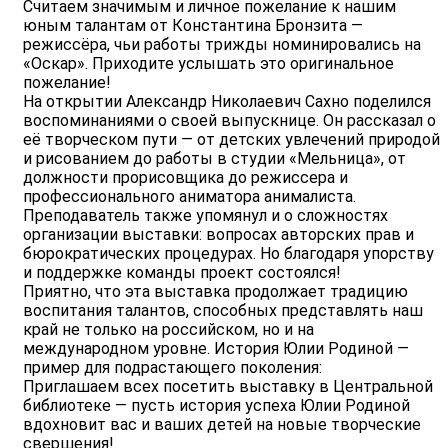
Считаем значимым и личное пожелание к нашим
юным талантам от Константина Бронзита —
режиссёра, чьи работы трижды номинировались на
«Оскар». Приходите услышать это оригинальное
пожелание!
На открытии Александр Николаевич Сахно поделился
воспоминаниями о своей выпускнице. Он рассказал о
её творческом пути — от детских увлечений природой
и рисованием до работы в студии «Мельница», от
должности прорисовщика до режиссера и
профессионального аниматора анималиста.
Преподаватель также упомянул и о сложностях
организации выставки: вопросах авторских прав и
бюрократических процедурах. Но благодаря упорству
и поддержке команды проект состоялся!
Приятно, что эта выставка продолжает традицию
воспитания талантов, способных представлять наш
край не только на российском, но и на
международном уровне. История Юлии Родиной —
пример для подрастающего поколения:
Приглашаем всех посетить выставку в Центральной
библиотеке — пусть история успеха Юлии Родиной
вдохновит вас и ваших детей на новые творческие
свершения!