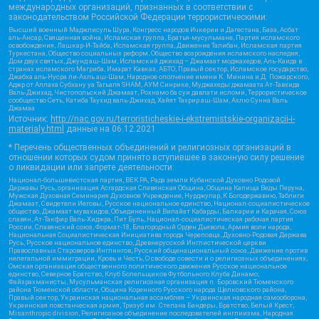
международных организаций, признанных в соответствии с
законодательством Российской Федерации террористическими:
Высший военный Маджлисуль Шура, Конгресс народов Ичкерии и Дагестана, База, Асбат
аль-Ансар, Священная война, Исламская группа, Братья-мусульмане, Партия исламского
освобождения, Лашкар-И-Тайба, Исламская группа, Движение Талибан, Исламская партия
Туркестана, Общество социальных реформ, Общество возрождения исламского наследия,
Дом двух святых, Джунд аш-Шам, Исламский джихад – Джамаат моджахедов, Аль-Каида в
странах исламского Магриба, Имарат Кавказ, АБТО, Правый сектор, Исламское государство,
Джабха аль-Нусра ли-Ахль аш-Шам, Народное ополчение имени К. Минина и Д. Пожарского,
Аджр от Аллаха Субхану уа Тагьаля SHAM, АУМ Синрике, Муджахеды джамаата Ат-Тавхида
Валь-Джихад, Чистопольский Джамаат, Рохнамо ба суи давлати исломи, Террористическое
сообщество Сеть, Катиба Таухид валь-Джихад, Хайят Тахрир аш-Шам, Ахлю Сунна Валь
Джамаа
Источник:
http://nac.gov.ru/terroristicheskie-i-ekstremistskie-organizacii-i-
materialy.html
данные на
06.12.2021
* Перечень общественных объединений и религиозных организаций в
отношении которых судом принято вступившее в законную силу решение
о ликвидации или запрете деятельности:
Национал-большевистская партия, ВЕК РА, Рада земли Кубанской Духовно Родовой
Державы Русь, организация Асгардская Славянская Община, Община Капища Веды Перуна,
Мужская Духовная Семинария Духовное Учреждение, Нурджулар, К Богодержавию, Таблиги
Джамаат, Свидетели Иеговы, Русское национальное единство, Национал-социалистическое
общество, Джамаат мувахидов, Объединенный Вилайат Кабарды, Балкарии и Карачая, Союз
славян, Ат-Такфир Валь-Хиджра, Пит Буль, Национал-социалистическая рабочая партия
России, Славянский союз, Формат-18, Благородный Орден Дьявола, Армия воли народа,
Национальная Социалистическая Инициатива города Череповца, Духовно-Родовая Держава
Русь, Русское национальное единство, Древнерусской Инглистической церкви
Православных Староверов-Инглингов, Русский общенациональный союз, Движение против
нелегальной иммиграции, Кровь и Честь, О свободе совести и о религиозных объединениях,
Омская организация общественного политического движения Русское национальное
единство, Северное Братство, Клуб Болельщиков Футбольного Клуба Динамо,
Файзрахманисты, Мусульманская религиозная организация п. Боровский Тюменского
района Тюменской области, Община Коренного Русского народа Щелковского района,
Правый сектор, Украинская национальная ассамблея – Украинская народная самооборона,
Украинская повстанческая армия, Тризуб им. Степана Бандеры, Братство, Белый Крест,
Misanthropic division, Религиозное объединение последователей инглиизма, Народная