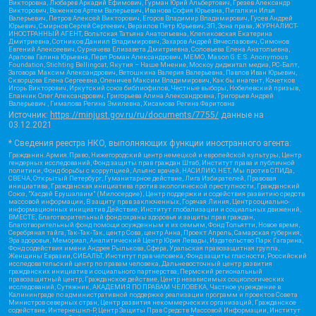
Викторовна, Любарев Аркадий Ефимович, Гурман Юрий Альбертович, Грезев Александр
Викторович, Важенков Артем Валерьевич, Иванова София Юрьевна, Пигалкин Илья
Валерьевич, Петров Алексей Викторович, Егоров Владимир Владимирович, Гусев Андрей
Юрьевич, Смирнов Сергей Сергеевич, Верзилов Петр Юрьевич, ЗП, Зона права, ЖУРНАЛИСТ-
ИНОСТРАННЫЙ АГЕНТ, Вольтская Татьяна Анатольевна, Клепиковская Екатерина
Дмитриевна, Сотников Даниил Владимирович, Захаров Андрей Вячеславович, Симонов
Евгений Алексеевич, Сурначева Елизавета Дмитриевна, Соловьева Елена Анатольевна,
Арапова Галина Юрьевна, Перл Роман Александрович, МЕМО, Mason G.E.S. Anonymous
Foundation, Stichting Bellingcat, Якутия – Наше Мнение, Москоу диджитал медиа, РС-Балт,
Заговора Максим Александрович, Ветошкина Валерия Валерьевна, Павлов Иван Юрьевич,
Скворцова Елена Сергеевна, Оленичев Максим Владимирович, Как бы инагент, Кочетков
Игорь Викторович, Иркутский союз библиофилов, Честные выборы, Нобелевский призыв,
Еланчик Олег Александрович, Григорьева Алина Александровна, Григорьев Андрей
Валерьевич , Гималова Регина Эмилевна, Хисамова Регина Фаритовна
Источник:
https://minjust.gov.ru/ru/documents/7755/
данные на
03.12.2021
* Сведения реестра НКО, выполняющих функции иностранного агента:
Гражданин.Армия.Право, Нижегородский центр немецкой и европейской культуры, Центр
гендерных исследований, Фонд защиты прав граждан Штаб, Институт права и публичной
политики, Фонд борьбы с коррупцией, Альянс врачей, НАСИЛИЮ.НЕТ, Мы против СПИДа,
СВЕЧА, Открытый Петербург, Гуманитарное действие, Лига Избирателей, Правовая
инициатива, Гражданская инициатива против экологической преступности, Гражданский
Союз, "Хасдей Ерушалаим" (Милосердие), Центр поддержки и содействия развитию средств
массовой информации, В защиту прав заключенных, Горячая Линия, Центр социально-
информационных инициатив Действие, Институт глобализации и социальных движений,
ВМЕСТЕ, Благотворительный фонд охраны здоровья и защиты прав граждан,
Благотворительный фонд помощи осужденным и их семьям, Фонд Тольятти, Новое время,
Серебряная тайга, Так-Так-Так, центр Сова, центр Анна, Проект Апрель, Самарская губерния,
Эра здоровья, Мемориал, Аналитический Центр Юрия Левады, Издательство Парк Гагарина,
Фонд содействия имени Андрея Рылькова, Сфера, Уральская правозащитная группа,
Женщины Евразии, СИБАЛЬТ, Институт прав человека, Фонд защиты гласности, Российский
исследовательский центр по правам человека, Дальневосточный центр развития
гражданских инициатив и социального партнерства, Пермский региональный
правозащитный центр, Гражданское действие, Центр независимых социологических
исследований, Сутяжник, АКАДЕМИЯ ПО ПРАВАМ ЧЕЛОВЕКА, Частное учреждение в
Калининграде по административной поддержке реализации программ и проектов Совета
Министров северных стран, Центр развития некоммерческих организаций, Гражданское
содействие, Интернешнл-Р, Центр Защиты Прав Средств Массовой Информации, Институт