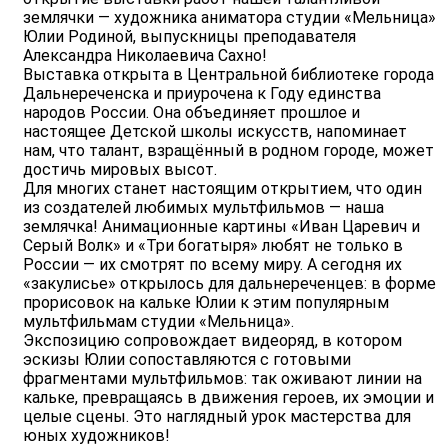
землячки — художника аниматора студии «Мельница»
Юлии Родиной, выпускницы преподавателя
Александра Николаевича Сахно!
Выставка открыта в Центральной библиотеке города
Дальнереченска и приурочена к Году единства
народов России. Она объединяет прошлое и
настоящее Детской школы искусств, напоминает
нам, что талант, взращённый в родном городе, может
достичь мировых высот.
Для многих станет настоящим открытием, что один
из создателей любимых мультфильмов — наша
землячка! Анимационные картины «Иван Царевич и
Серый Волк» и «Три богатыря» любят не только в
России — их смотрят по всему миру. А сегодня их
«закулисье» открылось для дальнереченцев: в форме
прорисовок на кальке Юлии к этим популярным
мультфильмам студии «Мельница».
Экспозицию сопровождает видеоряд, в котором
эскизы Юлии сопоставляются с готовыми
фрагментами мультфильмов: так оживают линии на
кальке, превращаясь в движения героев, их эмоции и
целые сцены. Это наглядный урок мастерства для
юных художников!