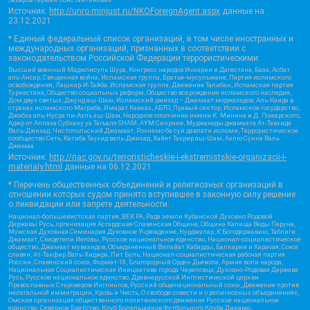
Источник:
http://unro.minjust.ru/NKOForeignAgent.aspx
данные на
23.12.2021
* Единый федеральный список организаций, в том числе иностранных и
международных организаций, признанных в соответствии с
законодательством Российской Федерации террористическими:
Высший военный Маджлисуль Шура, Конгресс народов Ичкерии и Дагестана, База, Асбат
аль-Ансар, Священная война, Исламская группа, Братья-мусульмане, Партия исламского
освобождения, Лашкар-И-Тайба, Исламская группа, Движение Талибан, Исламская партия
Туркестана, Общество социальных реформ, Общество возрождения исламского наследия,
Дом двух святых, Джунд аш-Шам, Исламский джихад – Джамаат моджахедов, Аль-Каида в
странах исламского Магриба, Имарат Кавказ, АБТО, Правый сектор, Исламское государство,
Джабха аль-Нусра ли-Ахль аш-Шам, Народное ополчение имени К. Минина и Д. Пожарского,
Аджр от Аллаха Субхану уа Тагьаля SHAM, АУМ Синрике, Муджахеды джамаата Ат-Тавхида
Валь-Джихад, Чистопольский Джамаат, Рохнамо ба суи давлати исломи, Террористическое
сообщество Сеть, Катиба Таухид валь-Джихад, Хайят Тахрир аш-Шам, Ахлю Сунна Валь
Джамаа
Источник:
http://nac.gov.ru/terroristicheskie-i-ekstremistskie-organizacii-i-
materialy.html
данные на
06.12.2021
* Перечень общественных объединений и религиозных организаций в
отношении которых судом принято вступившее в законную силу решение
о ликвидации или запрете деятельности:
Национал-большевистская партия, ВЕК РА, Рада земли Кубанской Духовно Родовой
Державы Русь, организация Асгардская Славянская Община, Община Капища Веды Перуна,
Мужская Духовная Семинария Духовное Учреждение, Нурджулар, К Богодержавию, Таблиги
Джамаат, Свидетели Иеговы, Русское национальное единство, Национал-социалистическое
общество, Джамаат мувахидов, Объединенный Вилайат Кабарды, Балкарии и Карачая, Союз
славян, Ат-Такфир Валь-Хиджра, Пит Буль, Национал-социалистическая рабочая партия
России, Славянский союз, Формат-18, Благородный Орден Дьявола, Армия воли народа,
Национальная Социалистическая Инициатива города Череповца, Духовно-Родовая Держава
Русь, Русское национальное единство, Древнерусской Инглистической церкви
Православных Староверов-Инглингов, Русский общенациональный союз, Движение против
нелегальной иммиграции, Кровь и Честь, О свободе совести и о религиозных объединениях,
Омская организация общественного политического движения Русское национальное
единство, Северное Братство, Клуб Болельщиков Футбольного Клуба Динамо,