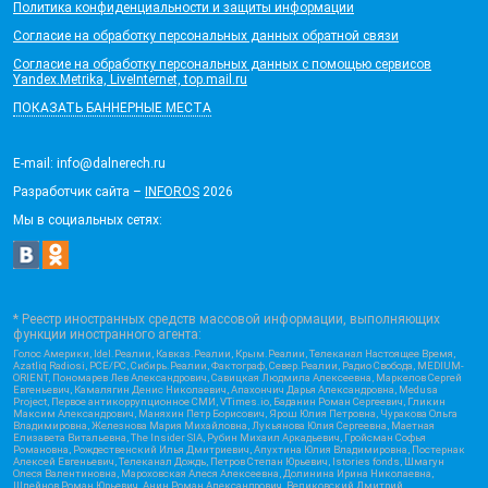
Политика конфиденциальности и защиты информации
Согласие на обработку персональных данных обратной связи
Согласие на обработку персональных данных с помощью сервисов
Yandex.Metrika, LiveInternet, top.mail.ru
ПОКАЗАТЬ БАННЕРНЫЕ МЕСТА
E-mail: info@dalnerech.ru
Разработчик сайта –
INFOROS
2026
Мы в социальных сетях:
* Реестр иностранных средств массовой информации, выполняющих
функции иностранного агента:
Голос Америки, Idel.Реалии, Кавказ.Реалии, Крым.Реалии, Телеканал Настоящее Время,
Azatliq Radiosi, PCE/PC, Сибирь.Реалии, Фактограф, Север.Реалии, Радио Свобода, MEDIUM-
ORIENT, Пономарев Лев Александрович, Савицкая Людмила Алексеевна, Маркелов Сергей
Евгеньевич, Камалягин Денис Николаевич, Апахончич Дарья Александровна, Medusa
Project, Первое антикоррупционное СМИ, VTimes.io, Баданин Роман Сергеевич, Гликин
Максим Александрович, Маняхин Петр Борисович, Ярош Юлия Петровна, Чуракова Ольга
Владимировна, Железнова Мария Михайловна, Лукьянова Юлия Сергеевна, Маетная
Елизавета Витальевна, The Insider SIA, Рубин Михаил Аркадьевич, Гройсман Софья
Романовна, Рождественский Илья Дмитриевич, Апухтина Юлия Владимировна, Постернак
Алексей Евгеньевич, Телеканал Дождь, Петров Степан Юрьевич, Istories fonds, Шмагун
Олеся Валентиновна, Мароховская Алеся Алексеевна, Долинина Ирина Николаевна,
Шлейнов Роман Юрьевич, Анин Роман Александрович, Великовский Дмитрий