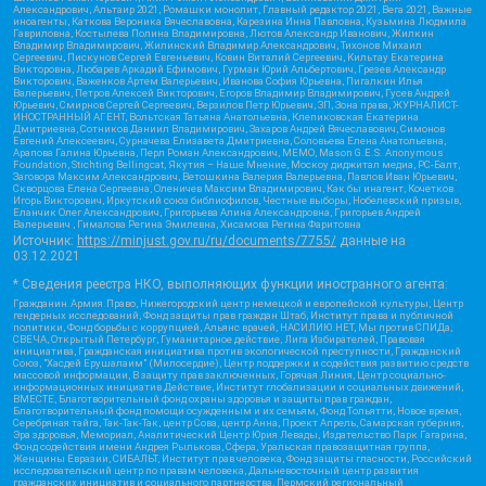
Александрович, Альтаир 2021, Ромашки монолит, Главный редактор 2021, Вега 2021, Важные
иноагенты, Каткова Вероника Вячеславовна, Карезина Инна Павловна, Кузьмина Людмила
Гавриловна, Костылева Полина Владимировна, Лютов Александр Иванович, Жилкин
Владимир Владимирович, Жилинский Владимир Александрович, Тихонов Михаил
Сергеевич, Пискунов Сергей Евгеньевич, Ковин Виталий Сергеевич, Кильтау Екатерина
Викторовна, Любарев Аркадий Ефимович, Гурман Юрий Альбертович, Грезев Александр
Викторович, Важенков Артем Валерьевич, Иванова София Юрьевна, Пигалкин Илья
Валерьевич, Петров Алексей Викторович, Егоров Владимир Владимирович, Гусев Андрей
Юрьевич, Смирнов Сергей Сергеевич, Верзилов Петр Юрьевич, ЗП, Зона права, ЖУРНАЛИСТ-
ИНОСТРАННЫЙ АГЕНТ, Вольтская Татьяна Анатольевна, Клепиковская Екатерина
Дмитриевна, Сотников Даниил Владимирович, Захаров Андрей Вячеславович, Симонов
Евгений Алексеевич, Сурначева Елизавета Дмитриевна, Соловьева Елена Анатольевна,
Арапова Галина Юрьевна, Перл Роман Александрович, МЕМО, Mason G.E.S. Anonymous
Foundation, Stichting Bellingcat, Якутия – Наше Мнение, Москоу диджитал медиа, РС-Балт,
Заговора Максим Александрович, Ветошкина Валерия Валерьевна, Павлов Иван Юрьевич,
Скворцова Елена Сергеевна, Оленичев Максим Владимирович, Как бы инагент, Кочетков
Игорь Викторович, Иркутский союз библиофилов, Честные выборы, Нобелевский призыв,
Еланчик Олег Александрович, Григорьева Алина Александровна, Григорьев Андрей
Валерьевич , Гималова Регина Эмилевна, Хисамова Регина Фаритовна
Источник:
https://minjust.gov.ru/ru/documents/7755/
данные на
03.12.2021
* Сведения реестра НКО, выполняющих функции иностранного агента:
Гражданин.Армия.Право, Нижегородский центр немецкой и европейской культуры, Центр
гендерных исследований, Фонд защиты прав граждан Штаб, Институт права и публичной
политики, Фонд борьбы с коррупцией, Альянс врачей, НАСИЛИЮ.НЕТ, Мы против СПИДа,
СВЕЧА, Открытый Петербург, Гуманитарное действие, Лига Избирателей, Правовая
инициатива, Гражданская инициатива против экологической преступности, Гражданский
Союз, "Хасдей Ерушалаим" (Милосердие), Центр поддержки и содействия развитию средств
массовой информации, В защиту прав заключенных, Горячая Линия, Центр социально-
информационных инициатив Действие, Институт глобализации и социальных движений,
ВМЕСТЕ, Благотворительный фонд охраны здоровья и защиты прав граждан,
Благотворительный фонд помощи осужденным и их семьям, Фонд Тольятти, Новое время,
Серебряная тайга, Так-Так-Так, центр Сова, центр Анна, Проект Апрель, Самарская губерния,
Эра здоровья, Мемориал, Аналитический Центр Юрия Левады, Издательство Парк Гагарина,
Фонд содействия имени Андрея Рылькова, Сфера, Уральская правозащитная группа,
Женщины Евразии, СИБАЛЬТ, Институт прав человека, Фонд защиты гласности, Российский
исследовательский центр по правам человека, Дальневосточный центр развития
гражданских инициатив и социального партнерства, Пермский региональный