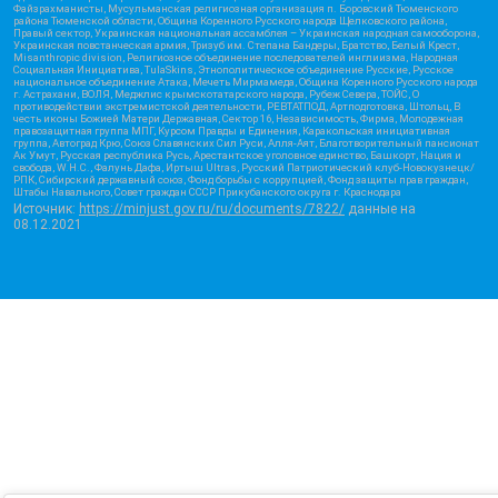
Файзрахманисты, Мусульманская религиозная организация п. Боровский Тюменского
района Тюменской области, Община Коренного Русского народа Щелковского района,
Правый сектор, Украинская национальная ассамблея – Украинская народная самооборона,
Украинская повстанческая армия, Тризуб им. Степана Бандеры, Братство, Белый Крест,
Misanthropic division, Религиозное объединение последователей инглиизма, Народная
Социальная Инициатива, TulaSkins, Этнополитическое объединение Русские, Русское
национальное объединение Атака, Мечеть Мирмамеда, Община Коренного Русского народа
г. Астрахани, ВОЛЯ, Меджлис крымскотатарского народа, Рубеж Севера, ТОЙС, О
противодействии экстремистской деятельности, РЕВТАТПОД, Артподготовка, Штольц, В
честь иконы Божией Матери Державная, Сектор 16, Независимость, Фирма, Молодежная
правозащитная группа МПГ, Курсом Правды и Единения, Каракольская инициативная
группа, Автоград Крю, Союз Славянских Сил Руси, Алля-Аят, Благотворительный пансионат
Ак Умут, Русская республика Русь, Арестантское уголовное единство, Башкорт, Нация и
свобода, W.H.С., Фалунь Дафа, Иртыш Ultras, Русский Патриотический клуб-Новокузнецк/
РПК, Сибирский державный союз, Фонд борьбы с коррупцией, Фонд защиты прав граждан,
Штабы Навального, Совет граждан СССР Прикубанского округа г. Краснодара
Источник:
https://minjust.gov.ru/ru/documents/7822/
данные на
08.12.2021