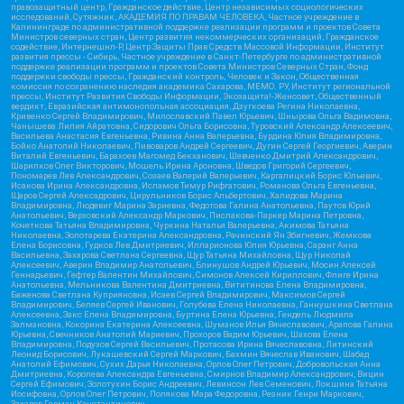
правозащитный центр, Гражданское действие, Центр независимых социологических
исследований, Сутяжник, АКАДЕМИЯ ПО ПРАВАМ ЧЕЛОВЕКА, Частное учреждение в
Калининграде по административной поддержке реализации программ и проектов Совета
Министров северных стран, Центр развития некоммерческих организаций, Гражданское
содействие, Интернешнл-Р, Центр Защиты Прав Средств Массовой Информации, Институт
развития прессы - Сибирь, Частное учреждение в Санкт-Петербурге по административной
поддержке реализации программ и проектов Совета Министров Северных Стран, Фонд
поддержки свободы прессы, Гражданский контроль, Человек и Закон, Общественная
комиссия по сохранению наследия академика Сахарова, МЕМО. РУ, Институт региональной
прессы, Институт Развития Свободы Информации, Экозащита!-Женсовет, Общественный
вердикт, Евразийская антимонопольная ассоциация, Дзугкоева Регина Николаевна,
Кривенко Сергей Владимирович, Милославский Павел Юрьевич, Шнырова Ольга Вадимовна,
Чанышева Лилия Айратовна, Сидорович Ольга Борисовна, Туровский Александр Алексеевич,
Васильева Анастасия Евгеньевна, Ривина Анна Валерьевна, Бурдина Юлия Владимировна,
Бойко Анатолий Николаевич, Пивоваров Андрей Сергеевич, Дугин Сергей Георгиевич, Аверин
Виталий Евгеньевич, Барахоев Магомед Бекханович, Шевченко Дмитрий Александрович,
Шарипков Олег Викторович, Мошель Ирина Ароновна, Шведов Григорий Сергеевич,
Пономарев Лев Александрович, Созаев Валерий Валерьевич, Каргалицкий Борис Юльевич,
Исакова Ирина Александровна, Исламов Тимур Рифгатович, Романова Ольга Евгеньевна,
Щаров Сергей Алексадрович, Цирульников Борис Альбертович, Халидова Марина
Владимировна, Людевиг Марина Зариевна, Федотова Галина Анатольевна, Паутов Юрий
Анатольевич, Верховский Александр Маркович, Пислакова-Паркер Марина Петровна,
Кочеткова Татьяна Владимировна, Чуркина Наталья Валерьевна, Акимова Татьяна
Николаевна, Золотарева Екатерина Александровна, Рачинский Ян Збигневич, Жемкова
Елена Борисовна, Гудков Лев Дмитриевич, Илларионова Юлия Юрьевна, Саранг Анна
Васильевна, Захарова Светлана Сергеевна, Щур Татьяна Михайловна, Щур Николай
Алексеевич, Аверин Владимир Анатольевич, Блинушов Андрей Юрьевич, Мосин Алексей
Геннадьевич, Гефтер Валентин Михайлович, Симонов Алексей Кириллович, Флиге Ирина
Анатольевна, Мельникова Валентина Дмитриевна, Вититинова Елена Владимировна,
Баженова Светлана Куприяновна, Исаев Сергей Владимирович, Максимов Сергей
Владимирович, Беляев Сергей Иванович, Голубева Елена Николаевна, Ганнушкина Светлана
Алексеевна, Закс Елена Владимировна, Буртина Елена Юрьевна, Гендель Людмила
Залмановна, Кокорина Екатерина Алексеевна, Шуманов Илья Вячеславович, Арапова Галина
Юрьевна, Свечников Анатолий Мариевич, Прохоров Вадим Юрьевич, Шахова Елена
Владимировна, Подузов Сергей Васильевич, Протасова Ирина Вячеславовна, Литинский
Леонид Борисович, Лукашевский Сергей Маркович, Бахмин Вячеслав Иванович, Шабад
Анатолий Ефимович, Сухих Дарья Николаевна, Орлов Олег Петрович, Добровольская Анна
Дмитриевна, Королева Александра Евгеньевна, Смирнов Владимир Александрович, Вицин
Сергей Ефимович, Золотухин Борис Андреевич, Левинсон Лев Семенович, Локшина Татьяна
Иосифовна, Орлов Олег Петрович, Полякова Мара Федоровна, Резник Генри Маркович,
Захаров Герман Константинович