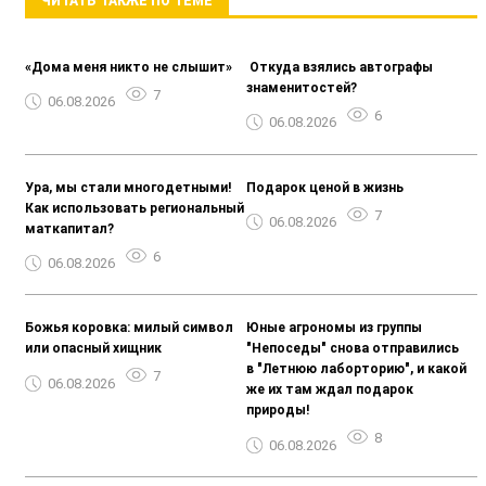
ЧИТАТЬ ТАКЖЕ ПО ТЕМЕ
«Дома меня никто не слышит»
️ Откуда взялись автографы
знаменитостей?
7
06.08.2026
6
06.08.2026
Ура, мы стали многодетными!
Подарок ценой в жизнь
Как использовать региональный
7
06.08.2026
маткапитал?
6
06.08.2026
Божья коровка: милый символ
Юные агрономы из группы
или опасный хищник
"Непоседы" снова отправились
в "Летнюю лаборторию", и какой
7
06.08.2026
же их там ждал подарок
природы!
8
06.08.2026