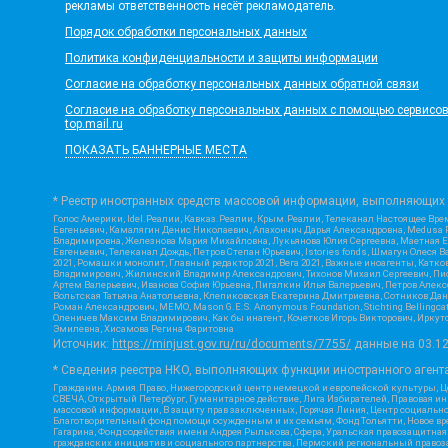
рекламы ответственность несёт рекламодатель.
Порядок обработки персональных данных
Политика конфиденциальности и защиты информации
Согласие на обработку персональных данных обратной связи
Согласие на обработку персональных данных с помощью сервисов Ya
top.mail.ru
ПОКАЗАТЬ БАННЕРНЫЕ МЕСТА
* Реестр иностранных средств массовой информации, выполняющих 
Голос Америки, Idel.Реалии, Кавказ.Реалии, Крым.Реалии, Телеканал Настоящее Врем
Евгеньевич, Камалягин Денис Николаевич, Апахончич Дарья Александровна, Medusa P
Владимировна, Железнова Мария Михайловна, Лукьянова Юлия Сергеевна, Маетная Ел
Евгеньевич, Телеканал Дождь, Петров Степан Юрьевич, Istories fonds, Шмагун Оле
2021, Ромашки монолит, Главный редактор 2021, Вега 2021, Важные иноагенты, Кат
Владимирович, Жилинский Владимир Александрович, Тихонов Михаил Сергеевич, Писк
Артем Валерьевич, Иванова София Юрьевна, Пигалкин Илья Валерьевич, Петров Алек
Вольтская Татьяна Анатольевна, Клепиковская Екатерина Дмитриевна, Сотников Дани
Роман Александрович, МЕМО, Mason G.E.S. Anonymous Foundation, Stichting Bellingc
Оленичев Максим Владимирович, Как бы инагент, Кочетков Игорь Викторович, Иркутс
Эмилевна, Хисамова Регина Фаритовна
Источник:
https://minjust.gov.ru/ru/documents/7755/
данные на
03.1
* Сведения реестра НКО, выполняющих функции иностранного агента
Гражданин.Армия.Право, Нижегородский центр немецкой и европейской культуры, Це
СВЕЧА, Открытый Петербург, Гуманитарное действие, Лига Избирателей, Правовая и
массовой информации, В защиту прав заключенных, Горячая Линия, Центр социальн
Благотворительный фонд помощи осужденным и их семьям, Фонд Тольятти, Новое время
Гагарина, Фонд содействия имени Андрея Рылькова, Сфера, Уральская правозащитная
гражданских инициатив и социального партнерства, Пермский региональный право