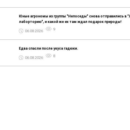
Юные агрономы из группы "Непоседы" снова отправились в 
лаборторию", и какой же их там ждал подарок природы!
9
06.08.2026
Едва спасли после укуса гадюки.
8
06.08.2026