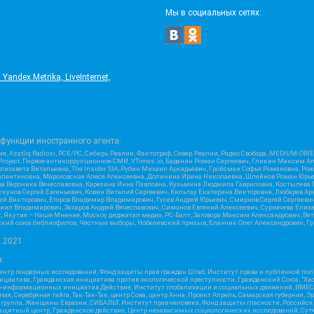
Мы в социальных сетях:
ndex.Metrika, LiveInternet,
функции иностранного агента:
я, Azatliq Radiosi, PCE/PC, Сибирь.Реалии, Фактограф, Север.Реалии, Радио Свобода, MEDIUM-O
roject, Первое антикоррупционное СМИ, VTimes.io, Баданин Роман Сергеевич, Гликин Максим А
изавета Витальевна, The Insider SIA, Рубин Михаил Аркадьевич, Гройсман Софья Романовна, Р
ся Валентиновна, Мароховская Алеся Алексеевна, Долинина Ирина Николаевна, Шлейнов Роман Юр
кова Вероника Вячеславовна, Карезина Инна Павловна, Кузьмина Людмила Гавриловна, Костыле
унов Сергей Евгеньевич, Ковин Виталий Сергеевич, Кильтау Екатерина Викторовна, Любарев Ар
сей Викторович, Егоров Владимир Владимирович, Гусев Андрей Юрьевич, Смирнов Сергей Сергеев
ил Владимирович, Захаров Андрей Вячеславович, Симонов Евгений Алексеевич, Сурначева Елиза
at, Якутия – Наше Мнение, Москоу диджитал медиа, РС-Балт, Заговора Максим Александрович, Ве
кий союз библиофилов, Честные выборы, Нобелевский призыв, Еланчик Олег Александрович, Гри
2.2021
:
нтр гендерных исследований, Фонд защиты прав граждан Штаб, Институт права и публичной пол
нициатива, Гражданская инициатива против экологической преступности, Гражданский Союз, "Ха
о-информационных инициатив Действие, Институт глобализации и социальных движений, ВМЕСТ
, Серебряная тайга, Так-Так-Так, центр Сова, центр Анна, Проект Апрель, Самарская губерния, 
 группа, Женщины Евразии, СИБАЛЬТ, Институт прав человека, Фонд защиты гласности, Российс
защитный центр, Гражданское действие, Центр независимых социологических исследований, С