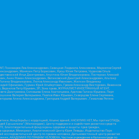
RIENT, Пономарев Лев Александрович, Савицкая Людмила Алексеевна, Маркелов Сергей
лександрович, Маняхин Петр Борисович, Ярош Юлия Петровна, Чуракова Ольга
ождественский Илья Дмитриевич, Апухтина Юлия Владимировна, Постернак Алексей
ьевич, Анин Роман Александрович, Великовский Дмитрий Александрович, Альтаир
ва Полина Владимировна, Лютов Александр Иванович, Жилкин Владимир
кадий Ефимович, Гурман Юрий Альбертович, Грезев Александр Викторович, Важенков
ич, Верзилов Петр Юрьевич, ЗП, Зона права, ЖУРНАЛИСТ-ИНОСТРАННЫЙ АГЕНТ,
вета Дмитриевна, Соловьева Елена Анатольевна, Арапова Галина Юрьевна, Перл
тошкина Валерия Валерьевна, Павлов Иван Юрьевич, Скворцова Елена Сергеевна,
горьева Алина Александровна, Григорьев Андрей Валерьевич , Гималова Регина
итики, Фонд борьбы с коррупцией, Альянс врачей, НАСИЛИЮ.НЕТ, Мы против СПИДа,
сдей Ерушалаим" (Милосердие), Центр поддержки и содействия развитию средств
Е, Благотворительный фонд охраны здоровья и защиты прав граждан,
Эра здоровья, Мемориал, Аналитический Центр Юрия Левады, Издательство Парк
кий исследовательский центр по правам человека, Дальневосточный центр развития
утяжник, АКАДЕМИЯ ПО ПРАВАМ ЧЕЛОВЕКА, Частное учреждение в Калининграде по