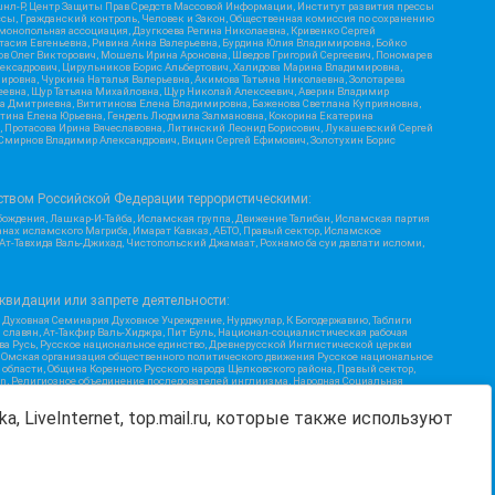
шнл-Р, Центр Защиты Прав Средств Массовой Информации, Институт развития прессы
ссы, Гражданский контроль, Человек и Закон, Общественная комиссия по сохранению
монопольная ассоциация, Дзугкоева Регина Николаевна, Кривенко Сергей
асия Евгеньевна, Ривина Анна Валерьевна, Бурдина Юлия Владимировна, Бойко
ов Олег Викторович, Мошель Ирина Ароновна, Шведов Григорий Сергеевич, Пономарев
лексадрович, Цирульников Борис Альбертович, Халидова Марина Владимировна,
ировна, Чуркина Наталья Валерьевна, Акимова Татьяна Николаевна, Золотарева
геевна, Щур Татьяна Михайловна, Щур Николай Алексеевич, Аверин Владимир
а Дмитриевна, Вититинова Елена Владимировна, Баженова Светлана Куприяновна,
ртина Елена Юрьевна, Гендель Людмила Залмановна, Кокорина Екатерина
ч, Протасова Ирина Вячеславовна, Литинский Леонид Борисович, Лукашевский Сергей
, Смирнов Владимир Александрович, Вицин Сергей Ефимович, Золотухин Борис
ством Российской Федерации террористическими:
бождения, Лашкар-И-Тайба, Исламская группа, Движение Талибан, Исламская партия
нах исламского Магриба, Имарат Кавказ, АБТО, Правый сектор, Исламское
 Ат-Тавхида Валь-Джихад, Чистопольский Джамаат, Рохнамо ба суи давлати исломи,
квидации или запрете деятельности:
 Духовная Семинария Духовное Учреждение, Нурджулар, К Богодержавию, Таблиги
славян, Ат-Такфир Валь-Хиджра, Пит Буль, Национал-социалистическая рабочая
ва Русь, Русское национальное единство, Древнерусской Инглистической церкви
, Омская организация общественного политического движения Русское национальное
бласти, Община Коренного Русского народа Щелковского района, Правый сектор,
ion, Религиозное объединение последователей инглиизма, Народная Социальная
Я, Меджлис крымскотатарского народа, Рубеж Севера, ТОЙС, О противодействии
Г, Курсом Правды и Единения, Каракольская инициативная группа, Автоград Крю,
a, LiveInternet, top.mail.ru, которые также используют
ь Дафа, Иртыш Ultras, Русский Патриотический клуб-Новокузнецк/РПК, Сибирский