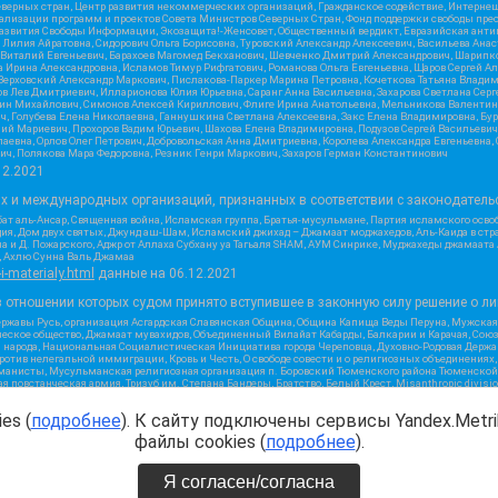
верных стран, Центр развития некоммерческих организаций, Гражданское содействие, Интерне
реализации программ и проектов Совета Министров Северных Стран, Фонд поддержки свободы пре
Развития Свободы Информации, Экозащита!-Женсовет, Общественный вердикт, Евразийская анти
лия Айратовна, Сидорович Ольга Борисовна, Туровский Александр Алексеевич, Васильева Анаст
н Виталий Евгеньевич, Барахоев Магомед Бекханович, Шевченко Дмитрий Александрович, Шарипк
а Ирина Александровна, Исламов Тимур Рифгатович, Романова Ольга Евгеньевна, Щаров Сергей А
Верховский Александр Маркович, Пислакова-Паркер Марина Петровна, Кочеткова Татьяна Владим
в Лев Дмитриевич, Илларионова Юлия Юрьевна, Саранг Анна Васильевна, Захарова Светлана Сер
тин Михайлович, Симонов Алексей Кириллович, Флиге Ирина Анатольевна, Мельникова Валентин
ч, Голубева Елена Николаевна, Ганнушкина Светлана Алексеевна, Закс Елена Владимировна, Бу
лий Мариевич, Прохоров Вадим Юрьевич, Шахова Елена Владимировна, Подузов Сергей Васильеви
аевна, Орлов Олег Петрович, Добровольская Анна Дмитриевна, Королева Александра Евгеньевна
ич, Полякова Мара Федоровна, Резник Генри Маркович, Захаров Герман Константинович
12.2021
ых и международных организаций, признанных в соответствии с законодатель
ат аль-Ансар, Священная война, Исламская группа, Братья-мусульмане, Партия исламского осво
ия, Дом двух святых, Джунд аш-Шам, Исламский джихад – Джамаат моджахедов, Аль-Каида в стра
а и Д. Пожарского, Аджр от Аллаха Субхану уа Тагьаля SHAM, АУМ Синрике, Муджахеды джамаата
м, Ахлю Сунна Валь Джамаа
-i-materialy.html
данные на
06.12.2021
 отношении которых судом принято вступившее в законную силу решение о ли
ержавы Русь, организация Асгардская Славянская Община, Община Капища Веды Перуна, Мужская
еское общество, Джамаат мувахидов, Объединенный Вилайат Кабарды, Балкарии и Карачая, Союз 
и народа, Национальная Социалистическая Инициатива города Череповца, Духовно-Родовая Держа
тив нелегальной иммиграции, Кровь и Честь, О свободе совести и о религиозных объединениях
хманисты, Мусульманская религиозная организация п. Боровский Тюменского района Тюменской о
 повстанческая армия, Тризуб им. Степана Бандеры, Братство, Белый Крест, Misanthropic divis
ое объединение Атака, Мечеть Мирмамеда, Община Коренного Русского народа г. Астрахани, ВОЛ
жией Матери Державная, Сектор 16, Независимость, Фирма, Молодежная правозащитная группа МП
es (
подробнее
). К сайту подключены сервисы Yandex.Metrik
я республика Русь, Арестантское уголовное единство, Башкорт, Нация и свобода, W.H.С., Фалун
ного, Совет граждан СССР Прикубанского округа г. Краснодара
файлы cookies (
подробнее
).
2.2021
Я согласен/согласна