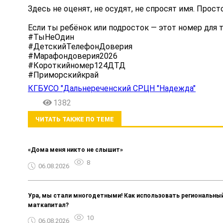
Здесь не оценят, не осудят, не спросят имя. Прос
Если ты ребёнок или подросток — этот номер для т
#ТыНеОдин
#ДетскийТелефонДоверия
#Марафондоверия2026
#Короткийномер124ДТД
#Приморскийкрай
КГБУСО "Дальнереченский СРЦН "Надежда"
1382
ЧИТАТЬ ТАКЖЕ ПО ТЕМЕ
«Дома меня никто не слышит»
8
06.08.2026
Ура, мы стали многодетными! Как использовать региональны
маткапитал?
10
06.08.2026