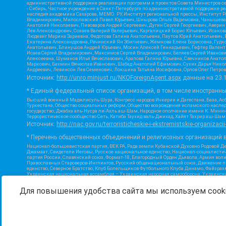
административной поддержке реализации программ и проектов Совета Министров се
- Сибирь, Частное учреждение в Санкт-Петербурге по административной поддержке 
наследия академика Сахарова, МЕМО. РУ, Институт региональной прессы, Институт 
Владимирович, Милославский Павел Юрьевич, Шнырова Ольга Вадимовна, Чанышева Ли
Анатолий Николаевич, Пивоваров Андрей Сергеевич, Дугин Сергей Георгиевич, Авери
Лев Александрович, Созаев Валерий Валерьевич, Каргалицкий Борис Юльевич, Исаков
Людевиг Марина Зариевна, Федотова Галина Анатольевна, Паутов Юрий Анатольевич, 
Екатерина Александровна, Рачинский Ян Збигневич, Жемкова Елена Борисовна, Гудко
Анатольевич, Блинушов Андрей Юрьевич, Мосин Алексей Геннадьевич, Гефтер Вален
Исаев Сергей Владимирович, Максимов Сергей Владимирович, Беляев Сергей Иванови
Алексеевна, Шуманов Илья Вячеславович, Арапова Галина Юрьевна, Свечников Анато
Маркович, Бахмин Вячеслав Иванович, Шабад Анатолий Ефимович, Сухих Дарья Никол
Андреевич, Левинсон Лев Семенович, Локшина Татьяна Иосифовна, Орлов Олег Петров
Источник:
http://unro.minjust.ru/NKOForeignAgent.aspx
данные на
23.
* Единый федеральный список организаций, в том числе иностранн
Высший военный Маджлисуль Шура, Конгресс народов Ичкерии и Дагестана, База, Асб
Туркестана, Общество социальных реформ, Общество возрождения исламского наслед
государство, Джабха аль-Нусра ли-Ахль аш-Шам, Народное ополчение имени К. Минин
Террористическое сообщество Сеть, Катиба Таухид валь-Джихад, Хайят Тахрир аш-Ша
Источник:
http://nac.gov.ru/terroristicheskie-i-ekstremistskie-organizacii
* Перечень общественных объединений и религиозных организаций в
Национал-большевистская партия, ВЕК РА, Рада земли Кубанской Духовно Родовой Д
Джамаат, Свидетели Иеговы, Русское национальное единство, Национал-социалистич
партия России, Славянский союз, Формат-18, Благородный Орден Дьявола, Армия вол
Православных Староверов-Инглингов, Русский общенациональный союз, Движение про
единство, Северное Братство, Клуб Болельщиков Футбольного Клуба Динамо, Файзра
Украинская национальная ассамблея – Украинская народная самооборона, Украинская
Инициатива, TulaSkins, Этнополитическое объединение Русские, Русское национальн
экстремистской деятельности, РЕВТАТПОД, Артподготовка, Штольц, В честь иконы Бо
Для повышения удобства сайта мы используем cooki
Союз Славянских Сил Руси, Алля-Аят, Благотворительный пансионат Ак Умут, Русска
державный союз, Фонд борьбы с коррупцией, Фонд защиты прав граждан, Штабы Наваль
Источник:
https://minjust.gov.ru/ru/documents/7822/
данные на
08.1