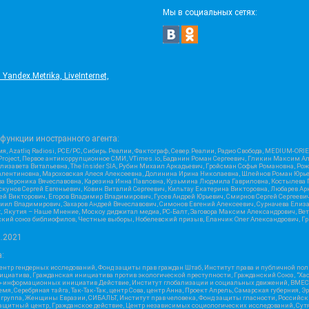
Мы в социальных сетях:
ndex.Metrika, LiveInternet,
функции иностранного агента:
я, Azatliq Radiosi, PCE/PC, Сибирь.Реалии, Фактограф, Север.Реалии, Радио Свобода, MEDIUM-O
roject, Первое антикоррупционное СМИ, VTimes.io, Баданин Роман Сергеевич, Гликин Максим А
изавета Витальевна, The Insider SIA, Рубин Михаил Аркадьевич, Гройсман Софья Романовна, Р
ся Валентиновна, Мароховская Алеся Алексеевна, Долинина Ирина Николаевна, Шлейнов Роман Юр
кова Вероника Вячеславовна, Карезина Инна Павловна, Кузьмина Людмила Гавриловна, Костыле
унов Сергей Евгеньевич, Ковин Виталий Сергеевич, Кильтау Екатерина Викторовна, Любарев Ар
сей Викторович, Егоров Владимир Владимирович, Гусев Андрей Юрьевич, Смирнов Сергей Сергеев
ил Владимирович, Захаров Андрей Вячеславович, Симонов Евгений Алексеевич, Сурначева Елиза
at, Якутия – Наше Мнение, Москоу диджитал медиа, РС-Балт, Заговора Максим Александрович, Ве
кий союз библиофилов, Честные выборы, Нобелевский призыв, Еланчик Олег Александрович, Гри
2.2021
:
нтр гендерных исследований, Фонд защиты прав граждан Штаб, Институт права и публичной пол
нициатива, Гражданская инициатива против экологической преступности, Гражданский Союз, "Ха
о-информационных инициатив Действие, Институт глобализации и социальных движений, ВМЕСТ
, Серебряная тайга, Так-Так-Так, центр Сова, центр Анна, Проект Апрель, Самарская губерния, 
 группа, Женщины Евразии, СИБАЛЬТ, Институт прав человека, Фонд защиты гласности, Российс
защитный центр, Гражданское действие, Центр независимых социологических исследований, С