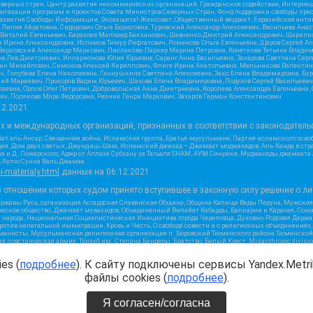
верных стран, Центр развития некоммерческих организаций, Гражданское содействие, Интерне
реализации программ и проектов Совета Министров Северных Стран, Фонд поддержки свободы пре
Развития Свободы Информации, Экозащита!-Женсовет, Общественный вердикт, Евразийская анти
лия Айратовна, Сидорович Ольга Борисовна, Туровский Александр Алексеевич, Васильева Анаст
н Виталий Евгеньевич, Барахоев Магомед Бекханович, Шевченко Дмитрий Александрович, Шарипк
а Ирина Александровна, Исламов Тимур Рифгатович, Романова Ольга Евгеньевна, Щаров Сергей А
Верховский Александр Маркович, Пислакова-Паркер Марина Петровна, Кочеткова Татьяна Владим
в Лев Дмитриевич, Илларионова Юлия Юрьевна, Саранг Анна Васильевна, Захарова Светлана Сер
тин Михайлович, Симонов Алексей Кириллович, Флиге Ирина Анатольевна, Мельникова Валентин
ч, Голубева Елена Николаевна, Ганнушкина Светлана Алексеевна, Закс Елена Владимировна, Бу
лий Мариевич, Прохоров Вадим Юрьевич, Шахова Елена Владимировна, Подузов Сергей Васильеви
аевна, Орлов Олег Петрович, Добровольская Анна Дмитриевна, Королева Александра Евгеньевна
ич, Полякова Мара Федоровна, Резник Генри Маркович, Захаров Герман Константинович
12.2021
ых и международных организаций, признанных в соответствии с законодатель
ат аль-Ансар, Священная война, Исламская группа, Братья-мусульмане, Партия исламского осво
ия, Дом двух святых, Джунд аш-Шам, Исламский джихад – Джамаат моджахедов, Аль-Каида в стра
а и Д. Пожарского, Аджр от Аллаха Субхану уа Тагьаля SHAM, АУМ Синрике, Муджахеды джамаата
м, Ахлю Сунна Валь Джамаа
-i-materialy.html
данные на
06.12.2021
 отношении которых судом принято вступившее в законную силу решение о ли
ержавы Русь, организация Асгардская Славянская Община, Община Капища Веды Перуна, Мужская
еское общество, Джамаат мувахидов, Объединенный Вилайат Кабарды, Балкарии и Карачая, Союз 
и народа, Национальная Социалистическая Инициатива города Череповца, Духовно-Родовая Держа
тив нелегальной иммиграции, Кровь и Честь, О свободе совести и о религиозных объединениях
хманисты, Мусульманская религиозная организация п. Боровский Тюменского района Тюменской о
 повстанческая армия, Тризуб им. Степана Бандеры, Братство, Белый Крест, Misanthropic divis
ое объединение Атака, Мечеть Мирмамеда, Община Коренного Русского народа г. Астрахани, ВОЛ
жией Матери Державная, Сектор 16, Независимость, Фирма, Молодежная правозащитная группа МП
es (
подробнее
). К сайту подключены сервисы Yandex.Metrik
я республика Русь, Арестантское уголовное единство, Башкорт, Нация и свобода, W.H.С., Фалун
ного, Совет граждан СССР Прикубанского округа г. Краснодара
файлы cookies (
подробнее
).
2.2021
Я согласен/согласна