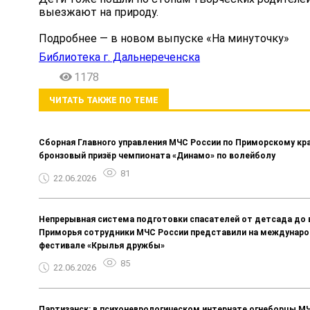
выезжают на природу.
Подробнее — в новом выпуске «На минуточку»
Библиотека г. Дальнереченска
1178
ЧИТАТЬ ТАКЖЕ ПО ТЕМЕ
Сборная Главного управления МЧС России по Приморскому кр
бронзовый призёр чемпионата «Динамо» по волейболу
81
22.06.2026
Непрерывная система подготовки спасателей от детсада до 
Приморья сотрудники МЧС России представили на междунар
фестивале «Крылья дружбы»
85
22.06.2026
Партизанск: в психоневрологическом интернате огнеборцы М