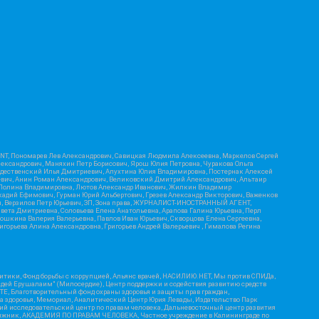
RIENT, Пономарев Лев Александрович, Савицкая Людмила Алексеевна, Маркелов Сергей
лександрович, Маняхин Петр Борисович, Ярош Юлия Петровна, Чуракова Ольга
ождественский Илья Дмитриевич, Апухтина Юлия Владимировна, Постернак Алексей
ьевич, Анин Роман Александрович, Великовский Дмитрий Александрович, Альтаир
ва Полина Владимировна, Лютов Александр Иванович, Жилкин Владимир
кадий Ефимович, Гурман Юрий Альбертович, Грезев Александр Викторович, Важенков
ич, Верзилов Петр Юрьевич, ЗП, Зона права, ЖУРНАЛИСТ-ИНОСТРАННЫЙ АГЕНТ,
вета Дмитриевна, Соловьева Елена Анатольевна, Арапова Галина Юрьевна, Перл
тошкина Валерия Валерьевна, Павлов Иван Юрьевич, Скворцова Елена Сергеевна,
горьева Алина Александровна, Григорьев Андрей Валерьевич , Гималова Регина
итики, Фонд борьбы с коррупцией, Альянс врачей, НАСИЛИЮ.НЕТ, Мы против СПИДа,
сдей Ерушалаим" (Милосердие), Центр поддержки и содействия развитию средств
Е, Благотворительный фонд охраны здоровья и защиты прав граждан,
Эра здоровья, Мемориал, Аналитический Центр Юрия Левады, Издательство Парк
кий исследовательский центр по правам человека, Дальневосточный центр развития
утяжник, АКАДЕМИЯ ПО ПРАВАМ ЧЕЛОВЕКА, Частное учреждение в Калининграде по