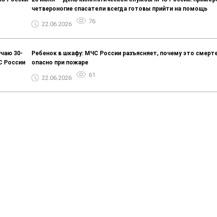
четвероногие спасатели всегда готовы прийти на помощь
76
22.06.2026
чаю 30-
Ребенок в шкафу: МЧС России разъясняет, почему это смерт
С России
опасно при пожаре
61
22.06.2026