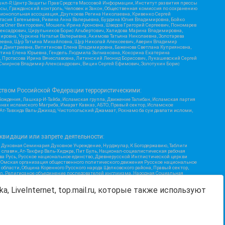
шнл-Р, Центр Защиты Прав Средств Массовой Информации, Институт развития прессы
ссы, Гражданский контроль, Человек и Закон, Общественная комиссия по сохранению
монопольная ассоциация, Дзугкоева Регина Николаевна, Кривенко Сергей
асия Евгеньевна, Ривина Анна Валерьевна, Бурдина Юлия Владимировна, Бойко
ов Олег Викторович, Мошель Ирина Ароновна, Шведов Григорий Сергеевич, Пономарев
лексадрович, Цирульников Борис Альбертович, Халидова Марина Владимировна,
ировна, Чуркина Наталья Валерьевна, Акимова Татьяна Николаевна, Золотарева
геевна, Щур Татьяна Михайловна, Щур Николай Алексеевич, Аверин Владимир
а Дмитриевна, Вититинова Елена Владимировна, Баженова Светлана Куприяновна,
ртина Елена Юрьевна, Гендель Людмила Залмановна, Кокорина Екатерина
ч, Протасова Ирина Вячеславовна, Литинский Леонид Борисович, Лукашевский Сергей
, Смирнов Владимир Александрович, Вицин Сергей Ефимович, Золотухин Борис
ством Российской Федерации террористическими:
бождения, Лашкар-И-Тайба, Исламская группа, Движение Талибан, Исламская партия
нах исламского Магриба, Имарат Кавказ, АБТО, Правый сектор, Исламское
 Ат-Тавхида Валь-Джихад, Чистопольский Джамаат, Рохнамо ба суи давлати исломи,
квидации или запрете деятельности:
 Духовная Семинария Духовное Учреждение, Нурджулар, К Богодержавию, Таблиги
славян, Ат-Такфир Валь-Хиджра, Пит Буль, Национал-социалистическая рабочая
ва Русь, Русское национальное единство, Древнерусской Инглистической церкви
, Омская организация общественного политического движения Русское национальное
бласти, Община Коренного Русского народа Щелковского района, Правый сектор,
ion, Религиозное объединение последователей инглиизма, Народная Социальная
Я, Меджлис крымскотатарского народа, Рубеж Севера, ТОЙС, О противодействии
Г, Курсом Правды и Единения, Каракольская инициативная группа, Автоград Крю,
a, LiveInternet, top.mail.ru, которые также используют
ь Дафа, Иртыш Ultras, Русский Патриотический клуб-Новокузнецк/РПК, Сибирский