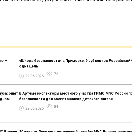
аю —
«Школа безопасности» в Приморье: 9 субъектов Российской
одна цель
72
22.06.2026
вуза: опыт
В Артёме инспекторы местного участка ГИМС МЧС России пр
одном
безопасности для воспитанников детского лагеря
84
22.06.2026
ЧС России
20 июня — День кинологической службы МЧС России: примор