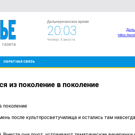
Дальнереченское время
20:03
Даль
https://wo
Четверг, 6 августа
ОБРАТНАЯ СВЯЗЬ
я из поколение в поколение
в поколение
ень после культпросветучилища и остались там навсегда
. Вместе они поют, устраивают тематические вечеринки 