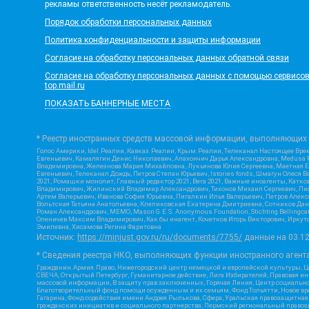
рекламы ответственность несёт рекламодатель.
Порядок обработки персональных данных
Политика конфиденциальности и защиты информации
Согласие на обработку персональных данных обратной связи
Согласие на обработку персональных данных с помощью сервисов Ya
top.mail.ru
ПОКАЗАТЬ БАННЕРНЫЕ МЕСТА
* Реестр иностранных средств массовой информации, выполняющих 
Голос Америки, Idel.Реалии, Кавказ.Реалии, Крым.Реалии, Телеканал Настоящее Врем
Евгеньевич, Камалягин Денис Николаевич, Апахончич Дарья Александровна, Medusa P
Владимировна, Железнова Мария Михайловна, Лукьянова Юлия Сергеевна, Маетная Ел
Евгеньевич, Телеканал Дождь, Петров Степан Юрьевич, Istories fonds, Шмагун Оле
2021, Ромашки монолит, Главный редактор 2021, Вега 2021, Важные иноагенты, Кат
Владимирович, Жилинский Владимир Александрович, Тихонов Михаил Сергеевич, Писк
Артем Валерьевич, Иванова София Юрьевна, Пигалкин Илья Валерьевич, Петров Алек
Вольтская Татьяна Анатольевна, Клепиковская Екатерина Дмитриевна, Сотников Дани
Роман Александрович, МЕМО, Mason G.E.S. Anonymous Foundation, Stichting Bellingc
Оленичев Максим Владимирович, Как бы инагент, Кочетков Игорь Викторович, Иркутс
Эмилевна, Хисамова Регина Фаритовна
Источник:
https://minjust.gov.ru/ru/documents/7755/
данные на
03.1
* Сведения реестра НКО, выполняющих функции иностранного агента
Гражданин.Армия.Право, Нижегородский центр немецкой и европейской культуры, Це
СВЕЧА, Открытый Петербург, Гуманитарное действие, Лига Избирателей, Правовая и
массовой информации, В защиту прав заключенных, Горячая Линия, Центр социальн
Благотворительный фонд помощи осужденным и их семьям, Фонд Тольятти, Новое время
Гагарина, Фонд содействия имени Андрея Рылькова, Сфера, Уральская правозащитная
гражданских инициатив и социального партнерства, Пермский региональный право