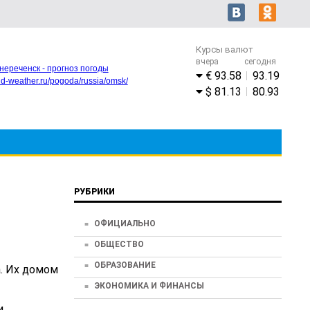
Курсы валют
вчера
сегодня
нереченск - прогноз погоды
93.58
93.19
rld-weather.ru/pogoda/russia/omsk/
81.13
80.93
РУБРИКИ
ОФИЦИАЛЬНО
ОБЩЕСТВО
ОБРАЗОВАНИЕ
. Их домом
ЭКОНОМИКА И ФИНАНСЫ
и