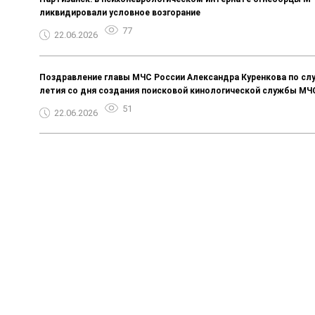
ликвидировали условное возгорание
77
22.06.2026
Поздравление главы МЧС России Александра Куренкова по слу
летия со дня создания поисковой кинологической службы МЧ
51
22.06.2026