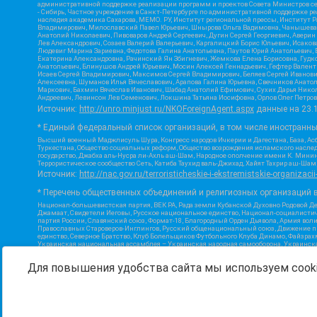
административной поддержке реализации программ и проектов Совета Министров се
- Сибирь, Частное учреждение в Санкт-Петербурге по административной поддержке 
наследия академика Сахарова, МЕМО. РУ, Институт региональной прессы, Институт 
Владимирович, Милославский Павел Юрьевич, Шнырова Ольга Вадимовна, Чанышева Ли
Анатолий Николаевич, Пивоваров Андрей Сергеевич, Дугин Сергей Георгиевич, Авери
Лев Александрович, Созаев Валерий Валерьевич, Каргалицкий Борис Юльевич, Исаков
Людевиг Марина Зариевна, Федотова Галина Анатольевна, Паутов Юрий Анатольевич, 
Екатерина Александровна, Рачинский Ян Збигневич, Жемкова Елена Борисовна, Гудко
Анатольевич, Блинушов Андрей Юрьевич, Мосин Алексей Геннадьевич, Гефтер Вален
Исаев Сергей Владимирович, Максимов Сергей Владимирович, Беляев Сергей Иванови
Алексеевна, Шуманов Илья Вячеславович, Арапова Галина Юрьевна, Свечников Анато
Маркович, Бахмин Вячеслав Иванович, Шабад Анатолий Ефимович, Сухих Дарья Никол
Андреевич, Левинсон Лев Семенович, Локшина Татьяна Иосифовна, Орлов Олег Петров
Источник:
http://unro.minjust.ru/NKOForeignAgent.aspx
данные на
23.
* Единый федеральный список организаций, в том числе иностранн
Высший военный Маджлисуль Шура, Конгресс народов Ичкерии и Дагестана, База, Асб
Туркестана, Общество социальных реформ, Общество возрождения исламского наслед
государство, Джабха аль-Нусра ли-Ахль аш-Шам, Народное ополчение имени К. Минин
Террористическое сообщество Сеть, Катиба Таухид валь-Джихад, Хайят Тахрир аш-Ша
Источник:
http://nac.gov.ru/terroristicheskie-i-ekstremistskie-organizacii
* Перечень общественных объединений и религиозных организаций в
Национал-большевистская партия, ВЕК РА, Рада земли Кубанской Духовно Родовой Д
Джамаат, Свидетели Иеговы, Русское национальное единство, Национал-социалистич
партия России, Славянский союз, Формат-18, Благородный Орден Дьявола, Армия вол
Православных Староверов-Инглингов, Русский общенациональный союз, Движение про
единство, Северное Братство, Клуб Болельщиков Футбольного Клуба Динамо, Файзра
Украинская национальная ассамблея – Украинская народная самооборона, Украинская
Инициатива, TulaSkins, Этнополитическое объединение Русские, Русское национальн
экстремистской деятельности, РЕВТАТПОД, Артподготовка, Штольц, В честь иконы Бо
Для повышения удобства сайта мы используем cooki
Союз Славянских Сил Руси, Алля-Аят, Благотворительный пансионат Ак Умут, Русска
державный союз, Фонд борьбы с коррупцией, Фонд защиты прав граждан, Штабы Наваль
Источник:
https://minjust.gov.ru/ru/documents/7822/
данные на
08.1