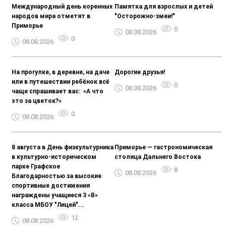
Международный день коренных
Памятка для взрослых и детей
народов мира отметят в
"Осторожно-змеи!"
Приморье
0
08.08.2026
0
08.08.2026
На прогулке, в деревне, на даче
️Дорогие друзья!️
или в путешествии ребёнок всё
0
08.08.2026
чаще спрашивает вас: «А что
это за цветок?»
0
08.08.2026
8 августа в День физкультурника
Приморье — гастрономическая
в культурно-историческом
столица Дальнего Востока
парке Графское
8
08.08.2026
Благодарностью за высокие
спортивные достижения
награждены учащиеся 3 «В»
класса МБОУ "Лицей"...
12
08.08.2026