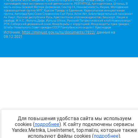
г. Астрахани, ВОЛЯ, Меджлис крымскотатарского народа, Рубеж Севера, ТОЙС, О
противодействии экстремистской деятельности, РЕВТАТПОД, Артподготовка, Штольц, В
честь иконы Божией Матери Державная, Сектор 16, Независимость, Фирма, Молодежная
правозащитная группа МПГ, Курсом Правды и Единения, Каракольская инициативная
группа, Автоград Крю, Союз Славянских Сил Руси, Алля-Аят, Благотворительный пансионат
Ак Умут, Русская республика Русь, Арестантское уголовное единство, Башкорт, Нация и
свобода, W.H.С., Фалунь Дафа, Иртыш Ultras, Русский Патриотический клуб-Новокузнецк/
РПК, Сибирский державный союз, Фонд борьбы с коррупцией, Фонд защиты прав граждан,
Штабы Навального, Совет граждан СССР Прикубанского округа г. Краснодара
Источник:
https://minjust.gov.ru/ru/documents/7822/
данные на
08.12.2021
Для повышения удобства сайта мы используем
cookies (
подробнее
). К сайту подключены сервисы
Yandex.Metrika, LiveInternet, top.mail.ru, которые также
используют файлы cookies (
подробнее
).