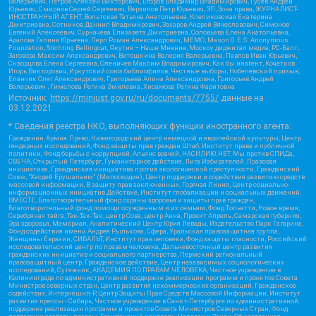
Валерьевич, Петров Алексей Викторович, Егоров Владимир Владимирович, Гусев Андрей
Юрьевич, Смирнов Сергей Сергеевич, Верзилов Петр Юрьевич, ЗП, Зона права, ЖУРНАЛИСТ-
ИНОСТРАННЫЙ АГЕНТ, Вольтская Татьяна Анатольевна, Клепиковская Екатерина
Дмитриевна, Сотников Даниил Владимирович, Захаров Андрей Вячеславович, Симонов
Евгений Алексеевич, Сурначева Елизавета Дмитриевна, Соловьева Елена Анатольевна,
Арапова Галина Юрьевна, Перл Роман Александрович, МЕМО, Mason G.E.S. Anonymous
Foundation, Stichting Bellingcat, Якутия – Наше Мнение, Москоу диджитал медиа, РС-Балт,
Заговора Максим Александрович, Ветошкина Валерия Валерьевна, Павлов Иван Юрьевич,
Скворцова Елена Сергеевна, Оленичев Максим Владимирович, Как бы инагент, Кочетков
Игорь Викторович, Иркутский союз библиофилов, Честные выборы, Нобелевский призыв,
Еланчик Олег Александрович, Григорьева Алина Александровна, Григорьев Андрей
Валерьевич , Гималова Регина Эмилевна, Хисамова Регина Фаритовна
Источник:
https://minjust.gov.ru/ru/documents/7755/
данные на
03.12.2021
* Сведения реестра НКО, выполняющих функции иностранного агента:
Гражданин.Армия.Право, Нижегородский центр немецкой и европейской культуры, Центр
гендерных исследований, Фонд защиты прав граждан Штаб, Институт права и публичной
политики, Фонд борьбы с коррупцией, Альянс врачей, НАСИЛИЮ.НЕТ, Мы против СПИДа,
СВЕЧА, Открытый Петербург, Гуманитарное действие, Лига Избирателей, Правовая
инициатива, Гражданская инициатива против экологической преступности, Гражданский
Союз, "Хасдей Ерушалаим" (Милосердие), Центр поддержки и содействия развитию средств
массовой информации, В защиту прав заключенных, Горячая Линия, Центр социально-
информационных инициатив Действие, Институт глобализации и социальных движений,
ВМЕСТЕ, Благотворительный фонд охраны здоровья и защиты прав граждан,
Благотворительный фонд помощи осужденным и их семьям, Фонд Тольятти, Новое время,
Серебряная тайга, Так-Так-Так, центр Сова, центр Анна, Проект Апрель, Самарская губерния,
Эра здоровья, Мемориал, Аналитический Центр Юрия Левады, Издательство Парк Гагарина,
Фонд содействия имени Андрея Рылькова, Сфера, Уральская правозащитная группа,
Женщины Евразии, СИБАЛЬТ, Институт прав человека, Фонд защиты гласности, Российский
исследовательский центр по правам человека, Дальневосточный центр развития
гражданских инициатив и социального партнерства, Пермский региональный
правозащитный центр, Гражданское действие, Центр независимых социологических
исследований, Сутяжник, АКАДЕМИЯ ПО ПРАВАМ ЧЕЛОВЕКА, Частное учреждение в
Калининграде по административной поддержке реализации программ и проектов Совета
Министров северных стран, Центр развития некоммерческих организаций, Гражданское
содействие, Интернешнл-Р, Центр Защиты Прав Средств Массовой Информации, Институт
развития прессы - Сибирь, Частное учреждение в Санкт-Петербурге по административной
поддержке реализации программ и проектов Совета Министров Северных Стран, Фонд