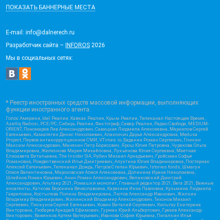
ПОКАЗАТЬ БАННЕРНЫЕ МЕСТА
E-mail: info@dalnerech.ru
Разработчик сайта –
INFOROS
2026
Мы в социальных сетях:
* Реестр иностранных средств массовой информации, выполняющих
функции иностранного агента:
Голос Америки, Idel.Реалии, Кавказ.Реалии, Крым.Реалии, Телеканал Настоящее Время,
Azatliq Radiosi, PCE/PC, Сибирь.Реалии, Фактограф, Север.Реалии, Радио Свобода, MEDIUM-
ORIENT, Пономарев Лев Александрович, Савицкая Людмила Алексеевна, Маркелов Сергей
Евгеньевич, Камалягин Денис Николаевич, Апахончич Дарья Александровна, Medusa
Project, Первое антикоррупционное СМИ, VTimes.io, Баданин Роман Сергеевич, Гликин
Максим Александрович, Маняхин Петр Борисович, Ярош Юлия Петровна, Чуракова Ольга
Владимировна, Железнова Мария Михайловна, Лукьянова Юлия Сергеевна, Маетная
Елизавета Витальевна, The Insider SIA, Рубин Михаил Аркадьевич, Гройсман Софья
Романовна, Рождественский Илья Дмитриевич, Апухтина Юлия Владимировна, Постернак
Алексей Евгеньевич, Телеканал Дождь, Петров Степан Юрьевич, Istories fonds, Шмагун
Олеся Валентиновна, Мароховская Алеся Алексеевна, Долинина Ирина Николаевна,
Шлейнов Роман Юрьевич, Анин Роман Александрович, Великовский Дмитрий
Александрович, Альтаир 2021, Ромашки монолит, Главный редактор 2021, Вега 2021, Важные
иноагенты, Каткова Вероника Вячеславовна, Карезина Инна Павловна, Кузьмина Людмила
Гавриловна, Костылева Полина Владимировна, Лютов Александр Иванович, Жилкин
Владимир Владимирович, Жилинский Владимир Александрович, Тихонов Михаил
Сергеевич, Пискунов Сергей Евгеньевич, Ковин Виталий Сергеевич, Кильтау Екатерина
Викторовна, Любарев Аркадий Ефимович, Гурман Юрий Альбертович, Грезев Александр
Викторович, Важенков Артем Валерьевич, Иванова София Юрьевна, Пигалкин Илья