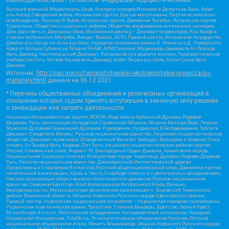
законодательством Российской Федерации террористическими:
Высший военный Маджлисуль Шура, Конгресс народов Ичкерии и Дагестана, База, Асбат
аль-Ансар, Священная война, Исламская группа, Братья-мусульмане, Партия исламского
освобождения, Лашкар-И-Тайба, Исламская группа, Движение Талибан, Исламская партия
Туркестана, Общество социальных реформ, Общество возрождения исламского наследия,
Дом двух святых, Джунд аш-Шам, Исламский джихад – Джамаат моджахедов, Аль-Каида в
странах исламского Магриба, Имарат Кавказ, АБТО, Правый сектор, Исламское государство,
Джабха аль-Нусра ли-Ахль аш-Шам, Народное ополчение имени К. Минина и Д. Пожарского,
Аджр от Аллаха Субхану уа Тагьаля SHAM, АУМ Синрике, Муджахеды джамаата Ат-Тавхида
Валь-Джихад, Чистопольский Джамаат, Рохнамо ба суи давлати исломи, Террористическое
сообщество Сеть, Катиба Таухид валь-Джихад, Хайят Тахрир аш-Шам, Ахлю Сунна Валь
Джамаа
Источник:
http://nac.gov.ru/terroristicheskie-i-ekstremistskie-organizacii-i-
materialy.html
данные на
06.12.2021
* Перечень общественных объединений и религиозных организаций в
отношении которых судом принято вступившее в законную силу решение
о ликвидации или запрете деятельности:
Национал-большевистская партия, ВЕК РА, Рада земли Кубанской Духовно Родовой
Державы Русь, организация Асгардская Славянская Община, Община Капища Веды Перуна,
Мужская Духовная Семинария Духовное Учреждение, Нурджулар, К Богодержавию, Таблиги
Джамаат, Свидетели Иеговы, Русское национальное единство, Национал-социалистическое
общество, Джамаат мувахидов, Объединенный Вилайат Кабарды, Балкарии и Карачая, Союз
славян, Ат-Такфир Валь-Хиджра, Пит Буль, Национал-социалистическая рабочая партия
России, Славянский союз, Формат-18, Благородный Орден Дьявола, Армия воли народа,
Национальная Социалистическая Инициатива города Череповца, Духовно-Родовая Держава
Русь, Русское национальное единство, Древнерусской Инглистической церкви
Православных Староверов-Инглингов, Русский общенациональный союз, Движение против
нелегальной иммиграции, Кровь и Честь, О свободе совести и о религиозных объединениях,
Омская организация общественного политического движения Русское национальное
единство, Северное Братство, Клуб Болельщиков Футбольного Клуба Динамо,
Файзрахманисты, Мусульманская религиозная организация п. Боровский Тюменского
района Тюменской области, Община Коренного Русского народа Щелковского района,
Правый сектор, Украинская национальная ассамблея – Украинская народная самооборона,
Украинская повстанческая армия, Тризуб им. Степана Бандеры, Братство, Белый Крест,
Misanthropic division, Религиозное объединение последователей инглиизма, Народная
Социальная Инициатива, TulaSkins, Этнополитическое объединение Русские, Русское
национальное объединение Атака, Мечеть Мирмамеда, Община Коренного Русского народа