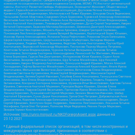
поддержки свободы прессы, Гражданский контроль, Человек и Закон, Общественная
комиссия по сохранению наследия академика Сахарова, МЕМО. РУ, Институт региональной
прессы, Институт Развития Свободы Информации, Экозащита!-Женсовет, Общественный
вердикт, Евразийская антимонопольная ассоциация, Дзугкоева Регина Николаевна,
Кривенко Сергей Владимирович, Милославский Павел Юрьевич, Шнырова Ольга Вадимовна,
Чанышева Лилия Айратовна, Сидорович Ольга Борисовна, Туровский Александр Алексеевич,
Васильева Анастасия Евгеньевна, Ривина Анна Валерьевна, Бурдина Юлия Владимировна,
Бойко Анатолий Николаевич, Пивоваров Андрей Сергеевич, Дугин Сергей Георгиевич, Аверин
Виталий Евгеньевич, Барахоев Магомед Бекханович, Шевченко Дмитрий Александрович,
Шарипков Олег Викторович, Мошель Ирина Ароновна, Шведов Григорий Сергеевич,
Пономарев Лев Александрович, Созаев Валерий Валерьевич, Каргалицкий Борис Юльевич,
Исакова Ирина Александровна, Исламов Тимур Рифгатович, Романова Ольга Евгеньевна,
Щаров Сергей Алексадрович, Цирульников Борис Альбертович, Халидова Марина
Владимировна, Людевиг Марина Зариевна, Федотова Галина Анатольевна, Паутов Юрий
Анатольевич, Верховский Александр Маркович, Пислакова-Паркер Марина Петровна,
Кочеткова Татьяна Владимировна, Чуркина Наталья Валерьевна, Акимова Татьяна
Николаевна, Золотарева Екатерина Александровна, Рачинский Ян Збигневич, Жемкова
Елена Борисовна, Гудков Лев Дмитриевич, Илларионова Юлия Юрьевна, Саранг Анна
Васильевна, Захарова Светлана Сергеевна, Щур Татьяна Михайловна, Щур Николай
Алексеевич, Аверин Владимир Анатольевич, Блинушов Андрей Юрьевич, Мосин Алексей
Геннадьевич, Гефтер Валентин Михайлович, Симонов Алексей Кириллович, Флиге Ирина
Анатольевна, Мельникова Валентина Дмитриевна, Вититинова Елена Владимировна,
Баженова Светлана Куприяновна, Исаев Сергей Владимирович, Максимов Сергей
Владимирович, Беляев Сергей Иванович, Голубева Елена Николаевна, Ганнушкина Светлана
Алексеевна, Закс Елена Владимировна, Буртина Елена Юрьевна, Гендель Людмила
Залмановна, Кокорина Екатерина Алексеевна, Шуманов Илья Вячеславович, Арапова Галина
Юрьевна, Свечников Анатолий Мариевич, Прохоров Вадим Юрьевич, Шахова Елена
Владимировна, Подузов Сергей Васильевич, Протасова Ирина Вячеславовна, Литинский
Леонид Борисович, Лукашевский Сергей Маркович, Бахмин Вячеслав Иванович, Шабад
Анатолий Ефимович, Сухих Дарья Николаевна, Орлов Олег Петрович, Добровольская Анна
Дмитриевна, Королева Александра Евгеньевна, Смирнов Владимир Александрович, Вицин
Сергей Ефимович, Золотухин Борис Андреевич, Левинсон Лев Семенович, Локшина Татьяна
Иосифовна, Орлов Олег Петрович, Полякова Мара Федоровна, Резник Генри Маркович,
Захаров Герман Константинович
Источник:
http://unro.minjust.ru/NKOForeignAgent.aspx
данные на
23.12.2021
* Единый федеральный список организаций, в том числе иностранных и
международных организаций, признанных в соответствии с