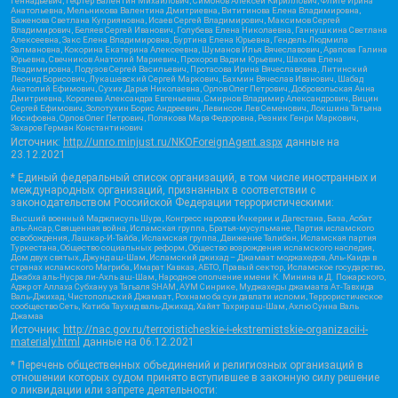
Геннадьевич, Гефтер Валентин Михайлович, Симонов Алексей Кириллович, Флиге Ирина
Анатольевна, Мельникова Валентина Дмитриевна, Вититинова Елена Владимировна,
Баженова Светлана Куприяновна, Исаев Сергей Владимирович, Максимов Сергей
Владимирович, Беляев Сергей Иванович, Голубева Елена Николаевна, Ганнушкина Светлана
Алексеевна, Закс Елена Владимировна, Буртина Елена Юрьевна, Гендель Людмила
Залмановна, Кокорина Екатерина Алексеевна, Шуманов Илья Вячеславович, Арапова Галина
Юрьевна, Свечников Анатолий Мариевич, Прохоров Вадим Юрьевич, Шахова Елена
Владимировна, Подузов Сергей Васильевич, Протасова Ирина Вячеславовна, Литинский
Леонид Борисович, Лукашевский Сергей Маркович, Бахмин Вячеслав Иванович, Шабад
Анатолий Ефимович, Сухих Дарья Николаевна, Орлов Олег Петрович, Добровольская Анна
Дмитриевна, Королева Александра Евгеньевна, Смирнов Владимир Александрович, Вицин
Сергей Ефимович, Золотухин Борис Андреевич, Левинсон Лев Семенович, Локшина Татьяна
Иосифовна, Орлов Олег Петрович, Полякова Мара Федоровна, Резник Генри Маркович,
Захаров Герман Константинович
Источник:
http://unro.minjust.ru/NKOForeignAgent.aspx
данные на
23.12.2021
* Единый федеральный список организаций, в том числе иностранных и
международных организаций, признанных в соответствии с
законодательством Российской Федерации террористическими:
Высший военный Маджлисуль Шура, Конгресс народов Ичкерии и Дагестана, База, Асбат
аль-Ансар, Священная война, Исламская группа, Братья-мусульмане, Партия исламского
освобождения, Лашкар-И-Тайба, Исламская группа, Движение Талибан, Исламская партия
Туркестана, Общество социальных реформ, Общество возрождения исламского наследия,
Дом двух святых, Джунд аш-Шам, Исламский джихад – Джамаат моджахедов, Аль-Каида в
странах исламского Магриба, Имарат Кавказ, АБТО, Правый сектор, Исламское государство,
Джабха аль-Нусра ли-Ахль аш-Шам, Народное ополчение имени К. Минина и Д. Пожарского,
Аджр от Аллаха Субхану уа Тагьаля SHAM, АУМ Синрике, Муджахеды джамаата Ат-Тавхида
Валь-Джихад, Чистопольский Джамаат, Рохнамо ба суи давлати исломи, Террористическое
сообщество Сеть, Катиба Таухид валь-Джихад, Хайят Тахрир аш-Шам, Ахлю Сунна Валь
Джамаа
Источник:
http://nac.gov.ru/terroristicheskie-i-ekstremistskie-organizacii-i-
materialy.html
данные на
06.12.2021
* Перечень общественных объединений и религиозных организаций в
отношении которых судом принято вступившее в законную силу решение
о ликвидации или запрете деятельности: