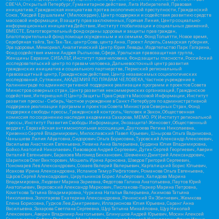
СВЕЧА, Открытый Петербург, Гуманитарное действие, Лига Избирателей, Правовая
инициатива, Гражданская инициатива против экологической преступности, Гражданский
Союз, "Хасдей Ерушалаим" (Милосердие), Центр поддержки и содействия развитию средств
массовой информации, В защиту прав заключенных, Горячая Линия, Центр социально-
информационных инициатив Действие, Институт глобализации и социальных движений,
ВМЕСТЕ, Благотворительный фонд охраны здоровья и защиты прав граждан,
Благотворительный фонд помощи осужденным и их семьям, Фонд Тольятти, Новое время,
Серебряная тайга, Так-Так-Так, центр Сова, центр Анна, Проект Апрель, Самарская губерния,
Эра здоровья, Мемориал, Аналитический Центр Юрия Левады, Издательство Парк Гагарина,
Фонд содействия имени Андрея Рылькова, Сфера, Уральская правозащитная группа,
Женщины Евразии, СИБАЛЬТ, Институт прав человека, Фонд защиты гласности, Российский
исследовательский центр по правам человека, Дальневосточный центр развития
гражданских инициатив и социального партнерства, Пермский региональный
правозащитный центр, Гражданское действие, Центр независимых социологических
исследований, Сутяжник, АКАДЕМИЯ ПО ПРАВАМ ЧЕЛОВЕКА, Частное учреждение в
Калининграде по административной поддержке реализации программ и проектов Совета
Министров северных стран, Центр развития некоммерческих организаций, Гражданское
содействие, Интернешнл-Р, Центр Защиты Прав Средств Массовой Информации, Институт
развития прессы - Сибирь, Частное учреждение в Санкт-Петербурге по административной
поддержке реализации программ и проектов Совета Министров Северных Стран, Фонд
поддержки свободы прессы, Гражданский контроль, Человек и Закон, Общественная
комиссия по сохранению наследия академика Сахарова, МЕМО. РУ, Институт региональной
прессы, Институт Развития Свободы Информации, Экозащита!-Женсовет, Общественный
вердикт, Евразийская антимонопольная ассоциация, Дзугкоева Регина Николаевна,
Кривенко Сергей Владимирович, Милославский Павел Юрьевич, Шнырова Ольга Вадимовна,
Чанышева Лилия Айратовна, Сидорович Ольга Борисовна, Туровский Александр Алексеевич,
Васильева Анастасия Евгеньевна, Ривина Анна Валерьевна, Бурдина Юлия Владимировна,
Бойко Анатолий Николаевич, Пивоваров Андрей Сергеевич, Дугин Сергей Георгиевич, Аверин
Виталий Евгеньевич, Барахоев Магомед Бекханович, Шевченко Дмитрий Александрович,
Шарипков Олег Викторович, Мошель Ирина Ароновна, Шведов Григорий Сергеевич,
Пономарев Лев Александрович, Созаев Валерий Валерьевич, Каргалицкий Борис Юльевич,
Исакова Ирина Александровна, Исламов Тимур Рифгатович, Романова Ольга Евгеньевна,
Щаров Сергей Алексадрович, Цирульников Борис Альбертович, Халидова Марина
Владимировна, Людевиг Марина Зариевна, Федотова Галина Анатольевна, Паутов Юрий
Анатольевич, Верховский Александр Маркович, Пислакова-Паркер Марина Петровна,
Кочеткова Татьяна Владимировна, Чуркина Наталья Валерьевна, Акимова Татьяна
Николаевна, Золотарева Екатерина Александровна, Рачинский Ян Збигневич, Жемкова
Елена Борисовна, Гудков Лев Дмитриевич, Илларионова Юлия Юрьевна, Саранг Анна
Васильевна, Захарова Светлана Сергеевна, Щур Татьяна Михайловна, Щур Николай
Алексеевич, Аверин Владимир Анатольевич, Блинушов Андрей Юрьевич, Мосин Алексей