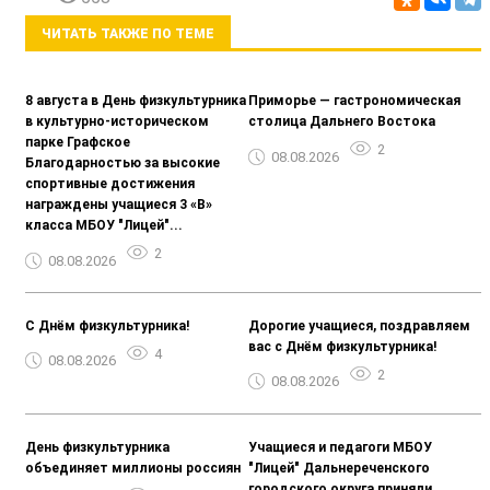
ЧИТАТЬ ТАКЖЕ ПО ТЕМЕ
8 августа в День физкультурника
Приморье — гастрономическая
в культурно-историческом
столица Дальнего Востока
парке Графское
2
08.08.2026
Благодарностью за высокие
спортивные достижения
награждены учащиеся 3 «В»
класса МБОУ "Лицей"...
2
08.08.2026
С Днём физкультурника!
Дорогие учащиеся, поздравляем
вас с Днём физкультурника!
4
08.08.2026
2
08.08.2026
День физкультурника
Учащиеся и педагоги МБОУ
объединяет миллионы россиян
"Лицей" Дальнереченского
городского округа приняли