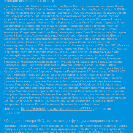
функции иностранного агента:
Голос Америки, Idel.Реалии, Кавказ.Реалии, Крым.Реалии, Телеканал Настоящее Время,
Azatliq Radiosi, PCE/PC, Сибирь.Реалии, Фактограф, Север.Реалии, Радио Свобода, MEDIUM-
ORIENT, Пономарев Лев Александрович, Савицкая Людмила Алексеевна, Маркелов Сергей
Евгеньевич, Камалягин Денис Николаевич, Апахончич Дарья Александровна, Medusa
Project, Первое антикоррупционное СМИ, VTimes.io, Баданин Роман Сергеевич, Гликин
Максим Александрович, Маняхин Петр Борисович, Ярош Юлия Петровна, Чуракова Ольга
Владимировна, Железнова Мария Михайловна, Лукьянова Юлия Сергеевна, Маетная
Елизавета Витальевна, The Insider SIA, Рубин Михаил Аркадьевич, Гройсман Софья
Романовна, Рождественский Илья Дмитриевич, Апухтина Юлия Владимировна, Постернак
Алексей Евгеньевич, Телеканал Дождь, Петров Степан Юрьевич, Istories fonds, Шмагун
Олеся Валентиновна, Мароховская Алеся Алексеевна, Долинина Ирина Николаевна,
Шлейнов Роман Юрьевич, Анин Роман Александрович, Великовский Дмитрий
Александрович, Альтаир 2021, Ромашки монолит, Главный редактор 2021, Вега 2021, Важные
иноагенты, Каткова Вероника Вячеславовна, Карезина Инна Павловна, Кузьмина Людмила
Гавриловна, Костылева Полина Владимировна, Лютов Александр Иванович, Жилкин
Владимир Владимирович, Жилинский Владимир Александрович, Тихонов Михаил
Сергеевич, Пискунов Сергей Евгеньевич, Ковин Виталий Сергеевич, Кильтау Екатерина
Викторовна, Любарев Аркадий Ефимович, Гурман Юрий Альбертович, Грезев Александр
Викторович, Важенков Артем Валерьевич, Иванова София Юрьевна, Пигалкин Илья
Валерьевич, Петров Алексей Викторович, Егоров Владимир Владимирович, Гусев Андрей
Юрьевич, Смирнов Сергей Сергеевич, Верзилов Петр Юрьевич, ЗП, Зона права, ЖУРНАЛИСТ-
ИНОСТРАННЫЙ АГЕНТ, Вольтская Татьяна Анатольевна, Клепиковская Екатерина
Дмитриевна, Сотников Даниил Владимирович, Захаров Андрей Вячеславович, Симонов
Евгений Алексеевич, Сурначева Елизавета Дмитриевна, Соловьева Елена Анатольевна,
Арапова Галина Юрьевна, Перл Роман Александрович, МЕМО, Mason G.E.S. Anonymous
Foundation, Stichting Bellingcat, Якутия – Наше Мнение, Москоу диджитал медиа, РС-Балт,
Заговора Максим Александрович, Ветошкина Валерия Валерьевна, Павлов Иван Юрьевич,
Скворцова Елена Сергеевна, Оленичев Максим Владимирович, Как бы инагент, Кочетков
Игорь Викторович, Иркутский союз библиофилов, Честные выборы, Нобелевский призыв,
Еланчик Олег Александрович, Григорьева Алина Александровна, Григорьев Андрей
Валерьевич , Гималова Регина Эмилевна, Хисамова Регина Фаритовна
Источник:
https://minjust.gov.ru/ru/documents/7755/
данные на
03.12.2021
* Сведения реестра НКО, выполняющих функции иностранного агента:
Гражданин.Армия.Право, Нижегородский центр немецкой и европейской культуры, Центр
гендерных исследований, Фонд защиты прав граждан Штаб, Институт права и публичной
политики, Фонд борьбы с коррупцией, Альянс врачей, НАСИЛИЮ.НЕТ, Мы против СПИДа,