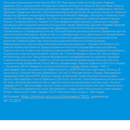
Национал-большевистская партия, ВЕК РА, Рада земли Кубанской Духовно Родовой
Державы Русь, организация Асгардская Славянская Община, Община Капища Веды Перуна,
Мужская Духовная Семинария Духовное Учреждение, Нурджулар, К Богодержавию, Таблиги
Джамаат, Свидетели Иеговы, Русское национальное единство, Национал-социалистическое
общество, Джамаат мувахидов, Объединенный Вилайат Кабарды, Балкарии и Карачая, Союз
славян, Ат-Такфир Валь-Хиджра, Пит Буль, Национал-социалистическая рабочая партия
России, Славянский союз, Формат-18, Благородный Орден Дьявола, Армия воли народа,
Национальная Социалистическая Инициатива города Череповца, Духовно-Родовая Держава
Русь, Русское национальное единство, Древнерусской Инглистической церкви
Православных Староверов-Инглингов, Русский общенациональный союз, Движение против
нелегальной иммиграции, Кровь и Честь, О свободе совести и о религиозных объединениях,
Омская организация общественного политического движения Русское национальное
единство, Северное Братство, Клуб Болельщиков Футбольного Клуба Динамо,
Файзрахманисты, Мусульманская религиозная организация п. Боровский Тюменского
района Тюменской области, Община Коренного Русского народа Щелковского района,
Правый сектор, Украинская национальная ассамблея – Украинская народная самооборона,
Украинская повстанческая армия, Тризуб им. Степана Бандеры, Братство, Белый Крест,
Misanthropic division, Религиозное объединение последователей инглиизма, Народная
Социальная Инициатива, TulaSkins, Этнополитическое объединение Русские, Русское
национальное объединение Атака, Мечеть Мирмамеда, Община Коренного Русского народа
г. Астрахани, ВОЛЯ, Меджлис крымскотатарского народа, Рубеж Севера, ТОЙС, О
противодействии экстремистской деятельности, РЕВТАТПОД, Артподготовка, Штольц, В
честь иконы Божией Матери Державная, Сектор 16, Независимость, Фирма, Молодежная
правозащитная группа МПГ, Курсом Правды и Единения, Каракольская инициативная
группа, Автоград Крю, Союз Славянских Сил Руси, Алля-Аят, Благотворительный пансионат
Ак Умут, Русская республика Русь, Арестантское уголовное единство, Башкорт, Нация и
свобода, W.H.С., Фалунь Дафа, Иртыш Ultras, Русский Патриотический клуб-Новокузнецк/
РПК, Сибирский державный союз, Фонд борьбы с коррупцией, Фонд защиты прав граждан,
Штабы Навального, Совет граждан СССР Прикубанского округа г. Краснодара
Источник:
https://minjust.gov.ru/ru/documents/7822/
данные на
08.12.2021