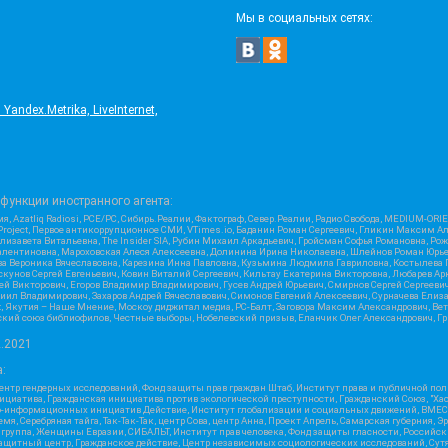
Мы в социальных сетях:
ndex.Metrika, LiveInternet,
функции иностранного агента:
я, Azatliq Radiosi, PCE/PC, Сибирь.Реалии, Фактограф, Север.Реалии, Радио Свобода, MEDIUM-O
roject, Первое антикоррупционное СМИ, VTimes.io, Баданин Роман Сергеевич, Гликин Максим А
изавета Витальевна, The Insider SIA, Рубин Михаил Аркадьевич, Гройсман Софья Романовна, Р
ся Валентиновна, Мароховская Алеся Алексеевна, Долинина Ирина Николаевна, Шлейнов Роман Юр
кова Вероника Вячеславовна, Карезина Инна Павловна, Кузьмина Людмила Гавриловна, Костыле
унов Сергей Евгеньевич, Ковин Виталий Сергеевич, Кильтау Екатерина Викторовна, Любарев Ар
сей Викторович, Егоров Владимир Владимирович, Гусев Андрей Юрьевич, Смирнов Сергей Сергеев
ил Владимирович, Захаров Андрей Вячеславович, Симонов Евгений Алексеевич, Сурначева Елиза
at, Якутия – Наше Мнение, Москоу диджитал медиа, РС-Балт, Заговора Максим Александрович, Ве
кий союз библиофилов, Честные выборы, Нобелевский призыв, Еланчик Олег Александрович, Гри
2.2021
:
нтр гендерных исследований, Фонд защиты прав граждан Штаб, Институт права и публичной пол
нициатива, Гражданская инициатива против экологической преступности, Гражданский Союз, "Ха
о-информационных инициатив Действие, Институт глобализации и социальных движений, ВМЕСТ
, Серебряная тайга, Так-Так-Так, центр Сова, центр Анна, Проект Апрель, Самарская губерния, 
 группа, Женщины Евразии, СИБАЛЬТ, Институт прав человека, Фонд защиты гласности, Российс
защитный центр, Гражданское действие, Центр независимых социологических исследований, С