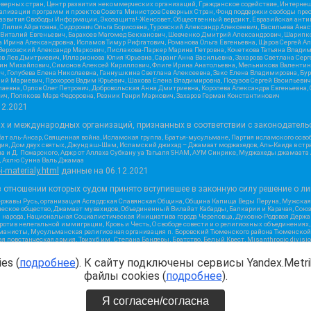
верных стран, Центр развития некоммерческих организаций, Гражданское содействие, Интерне
реализации программ и проектов Совета Министров Северных Стран, Фонд поддержки свободы пре
Развития Свободы Информации, Экозащита!-Женсовет, Общественный вердикт, Евразийская анти
лия Айратовна, Сидорович Ольга Борисовна, Туровский Александр Алексеевич, Васильева Анаст
н Виталий Евгеньевич, Барахоев Магомед Бекханович, Шевченко Дмитрий Александрович, Шарипк
а Ирина Александровна, Исламов Тимур Рифгатович, Романова Ольга Евгеньевна, Щаров Сергей А
Верховский Александр Маркович, Пислакова-Паркер Марина Петровна, Кочеткова Татьяна Владим
в Лев Дмитриевич, Илларионова Юлия Юрьевна, Саранг Анна Васильевна, Захарова Светлана Сер
тин Михайлович, Симонов Алексей Кириллович, Флиге Ирина Анатольевна, Мельникова Валентин
ч, Голубева Елена Николаевна, Ганнушкина Светлана Алексеевна, Закс Елена Владимировна, Бу
лий Мариевич, Прохоров Вадим Юрьевич, Шахова Елена Владимировна, Подузов Сергей Васильеви
аевна, Орлов Олег Петрович, Добровольская Анна Дмитриевна, Королева Александра Евгеньевна
ич, Полякова Мара Федоровна, Резник Генри Маркович, Захаров Герман Константинович
12.2021
ых и международных организаций, признанных в соответствии с законодатель
ат аль-Ансар, Священная война, Исламская группа, Братья-мусульмане, Партия исламского осво
ия, Дом двух святых, Джунд аш-Шам, Исламский джихад – Джамаат моджахедов, Аль-Каида в стра
а и Д. Пожарского, Аджр от Аллаха Субхану уа Тагьаля SHAM, АУМ Синрике, Муджахеды джамаата
м, Ахлю Сунна Валь Джамаа
-i-materialy.html
данные на
06.12.2021
 отношении которых судом принято вступившее в законную силу решение о ли
ержавы Русь, организация Асгардская Славянская Община, Община Капища Веды Перуна, Мужская
еское общество, Джамаат мувахидов, Объединенный Вилайат Кабарды, Балкарии и Карачая, Союз 
и народа, Национальная Социалистическая Инициатива города Череповца, Духовно-Родовая Держа
тив нелегальной иммиграции, Кровь и Честь, О свободе совести и о религиозных объединениях
хманисты, Мусульманская религиозная организация п. Боровский Тюменского района Тюменской о
 повстанческая армия, Тризуб им. Степана Бандеры, Братство, Белый Крест, Misanthropic divis
ое объединение Атака, Мечеть Мирмамеда, Община Коренного Русского народа г. Астрахани, ВОЛ
жией Матери Державная, Сектор 16, Независимость, Фирма, Молодежная правозащитная группа МП
es (
подробнее
). К сайту подключены сервисы Yandex.Metrik
я республика Русь, Арестантское уголовное единство, Башкорт, Нация и свобода, W.H.С., Фалун
ного, Совет граждан СССР Прикубанского округа г. Краснодара
файлы cookies (
подробнее
).
2.2021
Я согласен/согласна