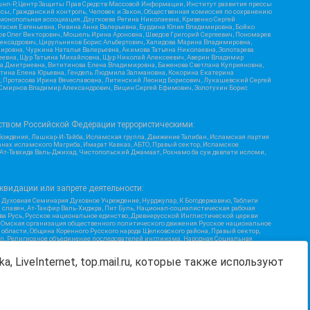
шнл-Р, Центр Защиты Прав Средств Массовой Информации, Институт развития прессы
ссы, Гражданский контроль, Человек и Закон, Общественная комиссия по сохранению
монопольная ассоциация, Дзугкоева Регина Николаевна, Кривенко Сергей
асия Евгеньевна, Ривина Анна Валерьевна, Бурдина Юлия Владимировна, Бойко
ов Олег Викторович, Мошель Ирина Ароновна, Шведов Григорий Сергеевич, Пономарев
лексадрович, Цирульников Борис Альбертович, Халидова Марина Владимировна,
ировна, Чуркина Наталья Валерьевна, Акимова Татьяна Николаевна, Золотарева
геевна, Щур Татьяна Михайловна, Щур Николай Алексеевич, Аверин Владимир
а Дмитриевна, Вититинова Елена Владимировна, Баженова Светлана Куприяновна,
ртина Елена Юрьевна, Гендель Людмила Залмановна, Кокорина Екатерина
ч, Протасова Ирина Вячеславовна, Литинский Леонид Борисович, Лукашевский Сергей
, Смирнов Владимир Александрович, Вицин Сергей Ефимович, Золотухин Борис
ством Российской Федерации террористическими:
бождения, Лашкар-И-Тайба, Исламская группа, Движение Талибан, Исламская партия
нах исламского Магриба, Имарат Кавказ, АБТО, Правый сектор, Исламское
 Ат-Тавхида Валь-Джихад, Чистопольский Джамаат, Рохнамо ба суи давлати исломи,
квидации или запрете деятельности:
 Духовная Семинария Духовное Учреждение, Нурджулар, К Богодержавию, Таблиги
славян, Ат-Такфир Валь-Хиджра, Пит Буль, Национал-социалистическая рабочая
ва Русь, Русское национальное единство, Древнерусской Инглистической церкви
, Омская организация общественного политического движения Русское национальное
бласти, Община Коренного Русского народа Щелковского района, Правый сектор,
ion, Религиозное объединение последователей инглиизма, Народная Социальная
Я, Меджлис крымскотатарского народа, Рубеж Севера, ТОЙС, О противодействии
Г, Курсом Правды и Единения, Каракольская инициативная группа, Автоград Крю,
a, LiveInternet, top.mail.ru, которые также используют
ь Дафа, Иртыш Ultras, Русский Патриотический клуб-Новокузнецк/РПК, Сибирский