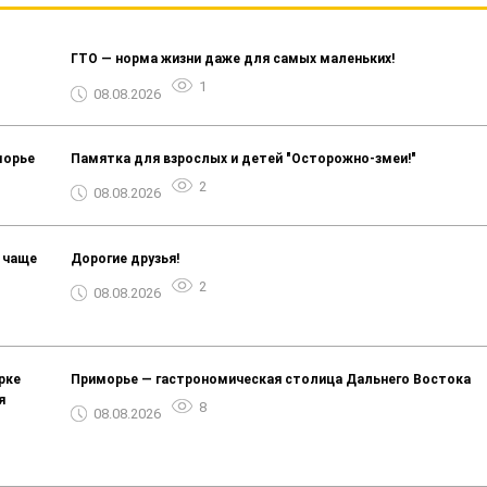
ГТО — норма жизни даже для самых маленьких!
1
08.08.2026
морье
Памятка для взрослых и детей "Осторожно-змеи!"
2
08.08.2026
ё чаще
️Дорогие друзья!️
2
08.08.2026
рке
Приморье — гастрономическая столица Дальнего Востока
я
8
08.08.2026