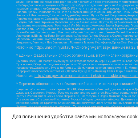
административной поддержке реализации программ и проектов Совета Министров се
- Сибирь, Частное учреждение в Санкт-Петербурге по административной поддержке 
наследия академика Сахарова, МЕМО. РУ, Институт региональной прессы, Институт 
Владимирович, Милославский Павел Юрьевич, Шнырова Ольга Вадимовна, Чанышева Ли
Анатолий Николаевич, Пивоваров Андрей Сергеевич, Дугин Сергей Георгиевич, Авери
Лев Александрович, Созаев Валерий Валерьевич, Каргалицкий Борис Юльевич, Исаков
Людевиг Марина Зариевна, Федотова Галина Анатольевна, Паутов Юрий Анатольевич, 
Екатерина Александровна, Рачинский Ян Збигневич, Жемкова Елена Борисовна, Гудко
Анатольевич, Блинушов Андрей Юрьевич, Мосин Алексей Геннадьевич, Гефтер Вален
Исаев Сергей Владимирович, Максимов Сергей Владимирович, Беляев Сергей Иванови
Алексеевна, Шуманов Илья Вячеславович, Арапова Галина Юрьевна, Свечников Анато
Маркович, Бахмин Вячеслав Иванович, Шабад Анатолий Ефимович, Сухих Дарья Никол
Андреевич, Левинсон Лев Семенович, Локшина Татьяна Иосифовна, Орлов Олег Петров
Источник:
http://unro.minjust.ru/NKOForeignAgent.aspx
данные на
23.
* Единый федеральный список организаций, в том числе иностранн
Высший военный Маджлисуль Шура, Конгресс народов Ичкерии и Дагестана, База, Асб
Туркестана, Общество социальных реформ, Общество возрождения исламского наслед
государство, Джабха аль-Нусра ли-Ахль аш-Шам, Народное ополчение имени К. Минин
Террористическое сообщество Сеть, Катиба Таухид валь-Джихад, Хайят Тахрир аш-Ша
Источник:
http://nac.gov.ru/terroristicheskie-i-ekstremistskie-organizacii
* Перечень общественных объединений и религиозных организаций в
Национал-большевистская партия, ВЕК РА, Рада земли Кубанской Духовно Родовой Д
Джамаат, Свидетели Иеговы, Русское национальное единство, Национал-социалистич
партия России, Славянский союз, Формат-18, Благородный Орден Дьявола, Армия вол
Православных Староверов-Инглингов, Русский общенациональный союз, Движение про
единство, Северное Братство, Клуб Болельщиков Футбольного Клуба Динамо, Файзра
Украинская национальная ассамблея – Украинская народная самооборона, Украинская
Инициатива, TulaSkins, Этнополитическое объединение Русские, Русское национальн
экстремистской деятельности, РЕВТАТПОД, Артподготовка, Штольц, В честь иконы Бо
Для повышения удобства сайта мы используем cooki
Союз Славянских Сил Руси, Алля-Аят, Благотворительный пансионат Ак Умут, Русска
державный союз, Фонд борьбы с коррупцией, Фонд защиты прав граждан, Штабы Наваль
Источник:
https://minjust.gov.ru/ru/documents/7822/
данные на
08.1