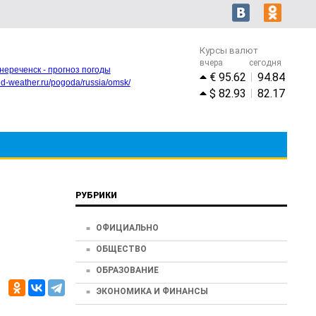
Курсы валют
вчера
сегодня
нереченск - прогноз погоды
95.62
94.84
rld-weather.ru/pogoda/russia/omsk/
82.93
82.17
РУБРИКИ
ОФИЦИАЛЬНО
ОБЩЕСТВО
ОБРАЗОВАНИЕ
ЭКОНОМИКА И ФИНАНСЫ