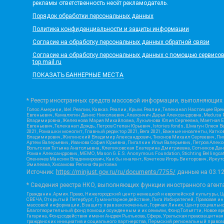
рекламы ответственность несёт рекламодатель.
Порядок обработки персональных данных
Политика конфиденциальности и защиты информации
Согласие на обработку персональных данных обратной связи
Согласие на обработку персональных данных с помощью сервисов Ya
top.mail.ru
ПОКАЗАТЬ БАННЕРНЫЕ МЕСТА
* Реестр иностранных средств массовой информации, выполняющих 
Голос Америки, Idel.Реалии, Кавказ.Реалии, Крым.Реалии, Телеканал Настоящее Врем
Евгеньевич, Камалягин Денис Николаевич, Апахончич Дарья Александровна, Medusa P
Владимировна, Железнова Мария Михайловна, Лукьянова Юлия Сергеевна, Маетная Ел
Евгеньевич, Телеканал Дождь, Петров Степан Юрьевич, Istories fonds, Шмагун Оле
2021, Ромашки монолит, Главный редактор 2021, Вега 2021, Важные иноагенты, Кат
Владимирович, Жилинский Владимир Александрович, Тихонов Михаил Сергеевич, Писк
Артем Валерьевич, Иванова София Юрьевна, Пигалкин Илья Валерьевич, Петров Алек
Вольтская Татьяна Анатольевна, Клепиковская Екатерина Дмитриевна, Сотников Дани
Роман Александрович, МЕМО, Mason G.E.S. Anonymous Foundation, Stichting Bellingc
Оленичев Максим Владимирович, Как бы инагент, Кочетков Игорь Викторович, Иркутс
Эмилевна, Хисамова Регина Фаритовна
Источник:
https://minjust.gov.ru/ru/documents/7755/
данные на
03.1
* Сведения реестра НКО, выполняющих функции иностранного агента
Гражданин.Армия.Право, Нижегородский центр немецкой и европейской культуры, Це
СВЕЧА, Открытый Петербург, Гуманитарное действие, Лига Избирателей, Правовая и
массовой информации, В защиту прав заключенных, Горячая Линия, Центр социальн
Благотворительный фонд помощи осужденным и их семьям, Фонд Тольятти, Новое время
Гагарина, Фонд содействия имени Андрея Рылькова, Сфера, Уральская правозащитная
гражданских инициатив и социального партнерства, Пермский региональный право