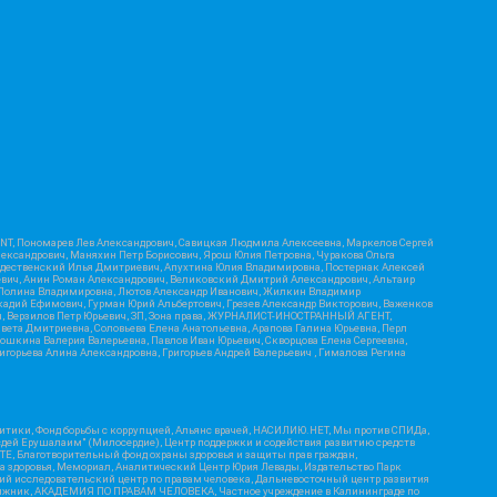
RIENT, Пономарев Лев Александрович, Савицкая Людмила Алексеевна, Маркелов Сергей
лександрович, Маняхин Петр Борисович, Ярош Юлия Петровна, Чуракова Ольга
ождественский Илья Дмитриевич, Апухтина Юлия Владимировна, Постернак Алексей
ьевич, Анин Роман Александрович, Великовский Дмитрий Александрович, Альтаир
ва Полина Владимировна, Лютов Александр Иванович, Жилкин Владимир
кадий Ефимович, Гурман Юрий Альбертович, Грезев Александр Викторович, Важенков
ич, Верзилов Петр Юрьевич, ЗП, Зона права, ЖУРНАЛИСТ-ИНОСТРАННЫЙ АГЕНТ,
вета Дмитриевна, Соловьева Елена Анатольевна, Арапова Галина Юрьевна, Перл
тошкина Валерия Валерьевна, Павлов Иван Юрьевич, Скворцова Елена Сергеевна,
горьева Алина Александровна, Григорьев Андрей Валерьевич , Гималова Регина
итики, Фонд борьбы с коррупцией, Альянс врачей, НАСИЛИЮ.НЕТ, Мы против СПИДа,
сдей Ерушалаим" (Милосердие), Центр поддержки и содействия развитию средств
Е, Благотворительный фонд охраны здоровья и защиты прав граждан,
Эра здоровья, Мемориал, Аналитический Центр Юрия Левады, Издательство Парк
кий исследовательский центр по правам человека, Дальневосточный центр развития
утяжник, АКАДЕМИЯ ПО ПРАВАМ ЧЕЛОВЕКА, Частное учреждение в Калининграде по