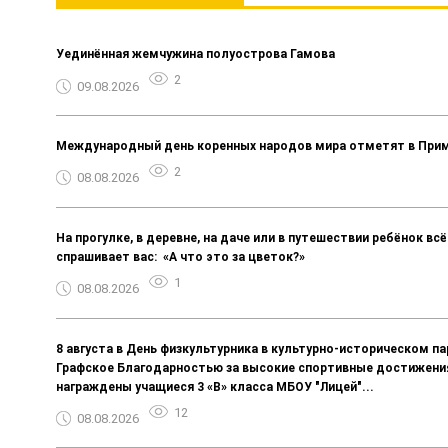
Уединённая жемчужина полуострова Гамова
2
09.08.2026
Международный день коренных народов мира отметят в При
2
08.08.2026
На прогулке, в деревне, на даче или в путешествии ребёнок вс
спрашивает вас: «А что это за цветок?»
1
08.08.2026
8 августа в День физкультурника в культурно-историческом па
Графское Благодарностью за высокие спортивные достижени
награждены учащиеся 3 «В» класса МБОУ "Лицей"...
12
08.08.2026