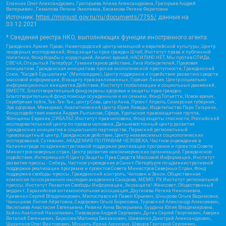
Еланчик Олег Александрович, Григорьева Алина Александровна, Григорьев Андрей
Валерьевич , Гималова Регина Эмилевна, Хисамова Регина Фаритовна
Источник:
https://minjust.gov.ru/ru/documents/7755/
данные на
03.12.2021
* Сведения реестра НКО, выполняющих функции иностранного агента:
Гражданин.Армия.Право, Нижегородский центр немецкой и европейской культуры, Центр
гендерных исследований, Фонд защиты прав граждан Штаб, Институт права и публичной
политики, Фонд борьбы с коррупцией, Альянс врачей, НАСИЛИЮ.НЕТ, Мы против СПИДа,
СВЕЧА, Открытый Петербург, Гуманитарное действие, Лига Избирателей, Правовая
инициатива, Гражданская инициатива против экологической преступности, Гражданский
Союз, "Хасдей Ерушалаим" (Милосердие), Центр поддержки и содействия развитию средств
массовой информации, В защиту прав заключенных, Горячая Линия, Центр социально-
информационных инициатив Действие, Институт глобализации и социальных движений,
ВМЕСТЕ, Благотворительный фонд охраны здоровья и защиты прав граждан,
Благотворительный фонд помощи осужденным и их семьям, Фонд Тольятти, Новое время,
Серебряная тайга, Так-Так-Так, центр Сова, центр Анна, Проект Апрель, Самарская губерния,
Эра здоровья, Мемориал, Аналитический Центр Юрия Левады, Издательство Парк Гагарина,
Фонд содействия имени Андрея Рылькова, Сфера, Уральская правозащитная группа,
Женщины Евразии, СИБАЛЬТ, Институт прав человека, Фонд защиты гласности, Российский
исследовательский центр по правам человека, Дальневосточный центр развития
гражданских инициатив и социального партнерства, Пермский региональный
правозащитный центр, Гражданское действие, Центр независимых социологических
исследований, Сутяжник, АКАДЕМИЯ ПО ПРАВАМ ЧЕЛОВЕКА, Частное учреждение в
Калининграде по административной поддержке реализации программ и проектов Совета
Министров северных стран, Центр развития некоммерческих организаций, Гражданское
содействие, Интернешнл-Р, Центр Защиты Прав Средств Массовой Информации, Институт
развития прессы - Сибирь, Частное учреждение в Санкт-Петербурге по административной
поддержке реализации программ и проектов Совета Министров Северных Стран, Фонд
поддержки свободы прессы, Гражданский контроль, Человек и Закон, Общественная
комиссия по сохранению наследия академика Сахарова, МЕМО. РУ, Институт региональной
прессы, Институт Развития Свободы Информации, Экозащита!-Женсовет, Общественный
вердикт, Евразийская антимонопольная ассоциация, Дзугкоева Регина Николаевна,
Кривенко Сергей Владимирович, Милославский Павел Юрьевич, Шнырова Ольга Вадимовна,
Чанышева Лилия Айратовна, Сидорович Ольга Борисовна, Туровский Александр Алексеевич,
Васильева Анастасия Евгеньевна, Ривина Анна Валерьевна, Бурдина Юлия Владимировна,
Бойко Анатолий Николаевич, Пивоваров Андрей Сергеевич, Дугин Сергей Георгиевич, Аверин
Виталий Евгеньевич, Барахоев Магомед Бекханович, Шевченко Дмитрий Александрович,
Шарипков Олег Викторович, Мошель Ирина Ароновна, Шведов Григорий Сергеевич,