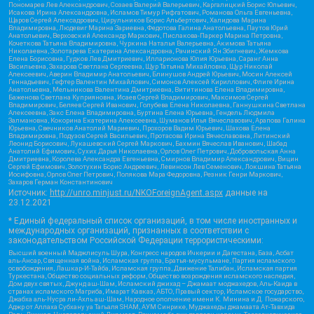
Пономарев Лев Александрович, Созаев Валерий Валерьевич, Каргалицкий Борис Юльевич,
Исакова Ирина Александровна, Исламов Тимур Рифгатович, Романова Ольга Евгеньевна,
Щаров Сергей Алексадрович, Цирульников Борис Альбертович, Халидова Марина
Владимировна, Людевиг Марина Зариевна, Федотова Галина Анатольевна, Паутов Юрий
Анатольевич, Верховский Александр Маркович, Пислакова-Паркер Марина Петровна,
Кочеткова Татьяна Владимировна, Чуркина Наталья Валерьевна, Акимова Татьяна
Николаевна, Золотарева Екатерина Александровна, Рачинский Ян Збигневич, Жемкова
Елена Борисовна, Гудков Лев Дмитриевич, Илларионова Юлия Юрьевна, Саранг Анна
Васильевна, Захарова Светлана Сергеевна, Щур Татьяна Михайловна, Щур Николай
Алексеевич, Аверин Владимир Анатольевич, Блинушов Андрей Юрьевич, Мосин Алексей
Геннадьевич, Гефтер Валентин Михайлович, Симонов Алексей Кириллович, Флиге Ирина
Анатольевна, Мельникова Валентина Дмитриевна, Вититинова Елена Владимировна,
Баженова Светлана Куприяновна, Исаев Сергей Владимирович, Максимов Сергей
Владимирович, Беляев Сергей Иванович, Голубева Елена Николаевна, Ганнушкина Светлана
Алексеевна, Закс Елена Владимировна, Буртина Елена Юрьевна, Гендель Людмила
Залмановна, Кокорина Екатерина Алексеевна, Шуманов Илья Вячеславович, Арапова Галина
Юрьевна, Свечников Анатолий Мариевич, Прохоров Вадим Юрьевич, Шахова Елена
Владимировна, Подузов Сергей Васильевич, Протасова Ирина Вячеславовна, Литинский
Леонид Борисович, Лукашевский Сергей Маркович, Бахмин Вячеслав Иванович, Шабад
Анатолий Ефимович, Сухих Дарья Николаевна, Орлов Олег Петрович, Добровольская Анна
Дмитриевна, Королева Александра Евгеньевна, Смирнов Владимир Александрович, Вицин
Сергей Ефимович, Золотухин Борис Андреевич, Левинсон Лев Семенович, Локшина Татьяна
Иосифовна, Орлов Олег Петрович, Полякова Мара Федоровна, Резник Генри Маркович,
Захаров Герман Константинович
Источник:
http://unro.minjust.ru/NKOForeignAgent.aspx
данные на
23.12.2021
* Единый федеральный список организаций, в том числе иностранных и
международных организаций, признанных в соответствии с
законодательством Российской Федерации террористическими:
Высший военный Маджлисуль Шура, Конгресс народов Ичкерии и Дагестана, База, Асбат
аль-Ансар, Священная война, Исламская группа, Братья-мусульмане, Партия исламского
освобождения, Лашкар-И-Тайба, Исламская группа, Движение Талибан, Исламская партия
Туркестана, Общество социальных реформ, Общество возрождения исламского наследия,
Дом двух святых, Джунд аш-Шам, Исламский джихад – Джамаат моджахедов, Аль-Каида в
странах исламского Магриба, Имарат Кавказ, АБТО, Правый сектор, Исламское государство,
Джабха аль-Нусра ли-Ахль аш-Шам, Народное ополчение имени К. Минина и Д. Пожарского,
Аджр от Аллаха Субхану уа Тагьаля SHAM, АУМ Синрике, Муджахеды джамаата Ат-Тавхида