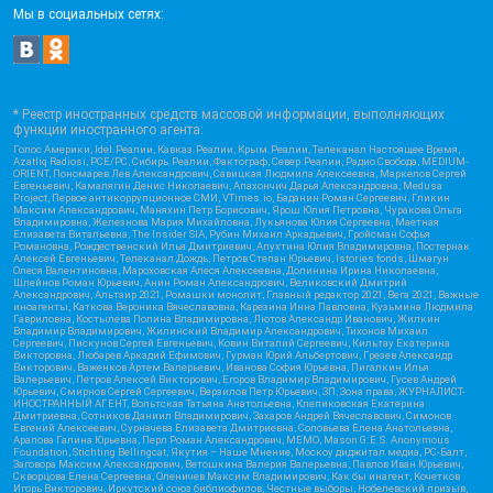
Мы в социальных сетях:
* Реестр иностранных средств массовой информации, выполняющих
функции иностранного агента:
Голос Америки, Idel.Реалии, Кавказ.Реалии, Крым.Реалии, Телеканал Настоящее Время,
Azatliq Radiosi, PCE/PC, Сибирь.Реалии, Фактограф, Север.Реалии, Радио Свобода, MEDIUM-
ORIENT, Пономарев Лев Александрович, Савицкая Людмила Алексеевна, Маркелов Сергей
Евгеньевич, Камалягин Денис Николаевич, Апахончич Дарья Александровна, Medusa
Project, Первое антикоррупционное СМИ, VTimes.io, Баданин Роман Сергеевич, Гликин
Максим Александрович, Маняхин Петр Борисович, Ярош Юлия Петровна, Чуракова Ольга
Владимировна, Железнова Мария Михайловна, Лукьянова Юлия Сергеевна, Маетная
Елизавета Витальевна, The Insider SIA, Рубин Михаил Аркадьевич, Гройсман Софья
Романовна, Рождественский Илья Дмитриевич, Апухтина Юлия Владимировна, Постернак
Алексей Евгеньевич, Телеканал Дождь, Петров Степан Юрьевич, Istories fonds, Шмагун
Олеся Валентиновна, Мароховская Алеся Алексеевна, Долинина Ирина Николаевна,
Шлейнов Роман Юрьевич, Анин Роман Александрович, Великовский Дмитрий
Александрович, Альтаир 2021, Ромашки монолит, Главный редактор 2021, Вега 2021, Важные
иноагенты, Каткова Вероника Вячеславовна, Карезина Инна Павловна, Кузьмина Людмила
Гавриловна, Костылева Полина Владимировна, Лютов Александр Иванович, Жилкин
Владимир Владимирович, Жилинский Владимир Александрович, Тихонов Михаил
Сергеевич, Пискунов Сергей Евгеньевич, Ковин Виталий Сергеевич, Кильтау Екатерина
Викторовна, Любарев Аркадий Ефимович, Гурман Юрий Альбертович, Грезев Александр
Викторович, Важенков Артем Валерьевич, Иванова София Юрьевна, Пигалкин Илья
Валерьевич, Петров Алексей Викторович, Егоров Владимир Владимирович, Гусев Андрей
Юрьевич, Смирнов Сергей Сергеевич, Верзилов Петр Юрьевич, ЗП, Зона права, ЖУРНАЛИСТ-
ИНОСТРАННЫЙ АГЕНТ, Вольтская Татьяна Анатольевна, Клепиковская Екатерина
Дмитриевна, Сотников Даниил Владимирович, Захаров Андрей Вячеславович, Симонов
Евгений Алексеевич, Сурначева Елизавета Дмитриевна, Соловьева Елена Анатольевна,
Арапова Галина Юрьевна, Перл Роман Александрович, МЕМО, Mason G.E.S. Anonymous
Foundation, Stichting Bellingcat, Якутия – Наше Мнение, Москоу диджитал медиа, РС-Балт,
Заговора Максим Александрович, Ветошкина Валерия Валерьевна, Павлов Иван Юрьевич,
Скворцова Елена Сергеевна, Оленичев Максим Владимирович, Как бы инагент, Кочетков
Игорь Викторович, Иркутский союз библиофилов, Честные выборы, Нобелевский призыв,