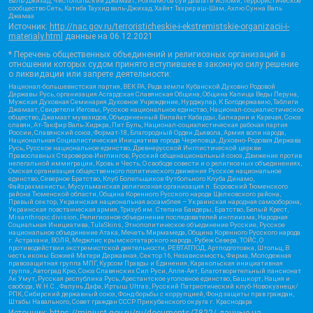
Валь-Джихад, Чистопольский Джамаат, Рохнамо ба суи давлати исломи, Террористическое
сообщество Сеть, Катиба Таухид валь-Джихад, Хайят Тахрир аш-Шам, Ахлю Сунна Валь
Джамаа
Источник:
http://nac.gov.ru/terroristicheskie-i-ekstremistskie-organizacii-i-
materialy.html
данные на
06.12.2021
* Перечень общественных объединений и религиозных организаций в
отношении которых судом принято вступившее в законную силу решение
о ликвидации или запрете деятельности:
Национал-большевистская партия, ВЕК РА, Рада земли Кубанской Духовно Родовой
Державы Русь, организация Асгардская Славянская Община, Община Капища Веды Перуна,
Мужская Духовная Семинария Духовное Учреждение, Нурджулар, К Богодержавию, Таблиги
Джамаат, Свидетели Иеговы, Русское национальное единство, Национал-социалистическое
общество, Джамаат мувахидов, Объединенный Вилайат Кабарды, Балкарии и Карачая, Союз
славян, Ат-Такфир Валь-Хиджра, Пит Буль, Национал-социалистическая рабочая партия
России, Славянский союз, Формат-18, Благородный Орден Дьявола, Армия воли народа,
Национальная Социалистическая Инициатива города Череповца, Духовно-Родовая Держава
Русь, Русское национальное единство, Древнерусской Инглистической церкви
Православных Староверов-Инглингов, Русский общенациональный союз, Движение против
нелегальной иммиграции, Кровь и Честь, О свободе совести и о религиозных объединениях,
Омская организация общественного политического движения Русское национальное
единство, Северное Братство, Клуб Болельщиков Футбольного Клуба Динамо,
Файзрахманисты, Мусульманская религиозная организация п. Боровский Тюменского
района Тюменской области, Община Коренного Русского народа Щелковского района,
Правый сектор, Украинская национальная ассамблея – Украинская народная самооборона,
Украинская повстанческая армия, Тризуб им. Степана Бандеры, Братство, Белый Крест,
Misanthropic division, Религиозное объединение последователей инглиизма, Народная
Социальная Инициатива, TulaSkins, Этнополитическое объединение Русские, Русское
национальное объединение Атака, Мечеть Мирмамеда, Община Коренного Русского народа
г. Астрахани, ВОЛЯ, Меджлис крымскотатарского народа, Рубеж Севера, ТОЙС, О
противодействии экстремистской деятельности, РЕВТАТПОД, Артподготовка, Штольц, В
честь иконы Божией Матери Державная, Сектор 16, Независимость, Фирма, Молодежная
правозащитная группа МПГ, Курсом Правды и Единения, Каракольская инициативная
группа, Автоград Крю, Союз Славянских Сил Руси, Алля-Аят, Благотворительный пансионат
Ак Умут, Русская республика Русь, Арестантское уголовное единство, Башкорт, Нация и
свобода, W.H.С., Фалунь Дафа, Иртыш Ultras, Русский Патриотический клуб-Новокузнецк/
РПК, Сибирский державный союз, Фонд борьбы с коррупцией, Фонд защиты прав граждан,
Штабы Навального, Совет граждан СССР Прикубанского округа г. Краснодара
Источник:
https://minjust.gov.ru/ru/documents/7822/
данные на