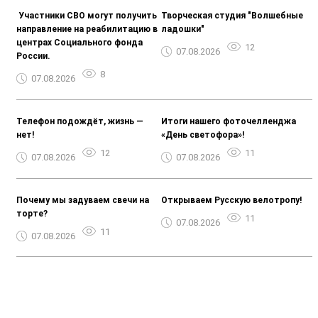
️ Участники СВО могут получить
Творческая студия "Волшебные
направление на реабилитацию в
ладошки"
центрах Социального фонда
12
07.08.2026
России.
8
07.08.2026
Телефон подождёт, жизнь —
Итоги нашего фоточелленджа
нет!
«День светофора»!
12
11
07.08.2026
07.08.2026
Почему мы задуваем свечи на
Открываем Русскую велотропу!
торте?
11
07.08.2026
11
07.08.2026