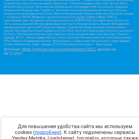
Украинская повстанческая армия, Тризуб им. Степана Бандеры, Братство, Белый Крест,
Misanthropic division, Религиозное объединение последователей инглиизма, Народная
Социальная Инициатива, TulaSkins, Этнополитическое объединение Русские, Русское
национальное объединение Атака, Мечеть Мирмамеда, Община Коренного Русского народа
г. Астрахани, ВОЛЯ, Меджлис крымскотатарского народа, Рубеж Севера, ТОЙС, О
противодействии экстремистской деятельности, РЕВТАТПОД, Артподготовка, Штольц, В
честь иконы Божией Матери Державная, Сектор 16, Независимость, Фирма, Молодежная
правозащитная группа МПГ, Курсом Правды и Единения, Каракольская инициативная
группа, Автоград Крю, Союз Славянских Сил Руси, Алля-Аят, Благотворительный пансионат
Ак Умут, Русская республика Русь, Арестантское уголовное единство, Башкорт, Нация и
свобода, W.H.С., Фалунь Дафа, Иртыш Ultras, Русский Патриотический клуб-Новокузнецк/
РПК, Сибирский державный союз, Фонд борьбы с коррупцией, Фонд защиты прав граждан,
Штабы Навального, Совет граждан СССР Прикубанского округа г. Краснодара
Источник:
https://minjust.gov.ru/ru/documents/7822/
данные на
08.12.2021
Для повышения удобства сайта мы используем
cookies (
подробнее
). К сайту подключены сервисы
Yandex.Metrika, LiveInternet, top.mail.ru, которые также