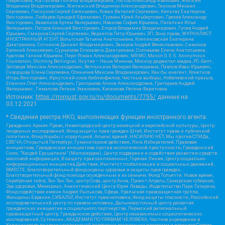
Гавриловна, Костылева Полина Владимировна, Лютов Александр Иванович, Жилкин
Владимир Владимирович, Жилинский Владимир Александрович, Тихонов Михаил
Сергеевич, Пискунов Сергей Евгеньевич, Ковин Виталий Сергеевич, Кильтау Екатерина
Викторовна, Любарев Аркадий Ефимович, Гурман Юрий Альбертович, Грезев Александр
Викторович, Важенков Артем Валерьевич, Иванова София Юрьевна, Пигалкин Илья
Валерьевич, Петров Алексей Викторович, Егоров Владимир Владимирович, Гусев Андрей
Юрьевич, Смирнов Сергей Сергеевич, Верзилов Петр Юрьевич, ЗП, Зона права, ЖУРНАЛИСТ-
ИНОСТРАННЫЙ АГЕНТ, Вольтская Татьяна Анатольевна, Клепиковская Екатерина
Дмитриевна, Сотников Даниил Владимирович, Захаров Андрей Вячеславович, Симонов
Евгений Алексеевич, Сурначева Елизавета Дмитриевна, Соловьева Елена Анатольевна,
Арапова Галина Юрьевна, Перл Роман Александрович, МЕМО, Mason G.E.S. Anonymous
Foundation, Stichting Bellingcat, Якутия – Наше Мнение, Москоу диджитал медиа, РС-Балт,
Заговора Максим Александрович, Ветошкина Валерия Валерьевна, Павлов Иван Юрьевич,
Скворцова Елена Сергеевна, Оленичев Максим Владимирович, Как бы инагент, Кочетков
Игорь Викторович, Иркутский союз библиофилов, Честные выборы, Нобелевский призыв,
Еланчик Олег Александрович, Григорьева Алина Александровна, Григорьев Андрей
Валерьевич , Гималова Регина Эмилевна, Хисамова Регина Фаритовна
Источник:
https://minjust.gov.ru/ru/documents/7755/
данные на
03.12.2021
* Сведения реестра НКО, выполняющих функции иностранного агента:
Гражданин.Армия.Право, Нижегородский центр немецкой и европейской культуры, Центр
гендерных исследований, Фонд защиты прав граждан Штаб, Институт права и публичной
политики, Фонд борьбы с коррупцией, Альянс врачей, НАСИЛИЮ.НЕТ, Мы против СПИДа,
СВЕЧА, Открытый Петербург, Гуманитарное действие, Лига Избирателей, Правовая
инициатива, Гражданская инициатива против экологической преступности, Гражданский
Союз, "Хасдей Ерушалаим" (Милосердие), Центр поддержки и содействия развитию средств
массовой информации, В защиту прав заключенных, Горячая Линия, Центр социально-
информационных инициатив Действие, Институт глобализации и социальных движений,
ВМЕСТЕ, Благотворительный фонд охраны здоровья и защиты прав граждан,
Благотворительный фонд помощи осужденным и их семьям, Фонд Тольятти, Новое время,
Серебряная тайга, Так-Так-Так, центр Сова, центр Анна, Проект Апрель, Самарская губерния,
Эра здоровья, Мемориал, Аналитический Центр Юрия Левады, Издательство Парк Гагарина,
Фонд содействия имени Андрея Рылькова, Сфера, Уральская правозащитная группа,
Женщины Евразии, СИБАЛЬТ, Институт прав человека, Фонд защиты гласности, Российский
исследовательский центр по правам человека, Дальневосточный центр развития
гражданских инициатив и социального партнерства, Пермский региональный
правозащитный центр, Гражданское действие, Центр независимых социологических
исследований, Сутяжник, АКАДЕМИЯ ПО ПРАВАМ ЧЕЛОВЕКА, Частное учреждение в
Калининграде по административной поддержке реализации программ и проектов Совета