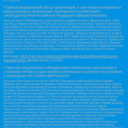
23.12.2021
* Единый федеральный список организаций, в том числе иностранных и
международных организаций, признанных в соответствии с
законодательством Российской Федерации террористическими:
Высший военный Маджлисуль Шура, Конгресс народов Ичкерии и Дагестана, База, Асбат
аль-Ансар, Священная война, Исламская группа, Братья-мусульмане, Партия исламского
освобождения, Лашкар-И-Тайба, Исламская группа, Движение Талибан, Исламская партия
Туркестана, Общество социальных реформ, Общество возрождения исламского наследия,
Дом двух святых, Джунд аш-Шам, Исламский джихад – Джамаат моджахедов, Аль-Каида в
странах исламского Магриба, Имарат Кавказ, АБТО, Правый сектор, Исламское государство,
Джабха аль-Нусра ли-Ахль аш-Шам, Народное ополчение имени К. Минина и Д. Пожарского,
Аджр от Аллаха Субхану уа Тагьаля SHAM, АУМ Синрике, Муджахеды джамаата Ат-Тавхида
Валь-Джихад, Чистопольский Джамаат, Рохнамо ба суи давлати исломи, Террористическое
сообщество Сеть, Катиба Таухид валь-Джихад, Хайят Тахрир аш-Шам, Ахлю Сунна Валь
Джамаа
Источник:
http://nac.gov.ru/terroristicheskie-i-ekstremistskie-organizacii-i-
materialy.html
данные на
06.12.2021
* Перечень общественных объединений и религиозных организаций в
отношении которых судом принято вступившее в законную силу решение
о ликвидации или запрете деятельности:
Национал-большевистская партия, ВЕК РА, Рада земли Кубанской Духовно Родовой
Державы Русь, организация Асгардская Славянская Община, Община Капища Веды Перуна,
Мужская Духовная Семинария Духовное Учреждение, Нурджулар, К Богодержавию, Таблиги
Джамаат, Свидетели Иеговы, Русское национальное единство, Национал-социалистическое
общество, Джамаат мувахидов, Объединенный Вилайат Кабарды, Балкарии и Карачая, Союз
славян, Ат-Такфир Валь-Хиджра, Пит Буль, Национал-социалистическая рабочая партия
России, Славянский союз, Формат-18, Благородный Орден Дьявола, Армия воли народа,
Национальная Социалистическая Инициатива города Череповца, Духовно-Родовая Держава
Русь, Русское национальное единство, Древнерусской Инглистической церкви
Православных Староверов-Инглингов, Русский общенациональный союз, Движение против
нелегальной иммиграции, Кровь и Честь, О свободе совести и о религиозных объединениях,
Омская организация общественного политического движения Русское национальное
единство, Северное Братство, Клуб Болельщиков Футбольного Клуба Динамо,
Файзрахманисты, Мусульманская религиозная организация п. Боровский Тюменского
района Тюменской области, Община Коренного Русского народа Щелковского района,
Правый сектор, Украинская национальная ассамблея – Украинская народная самооборона,