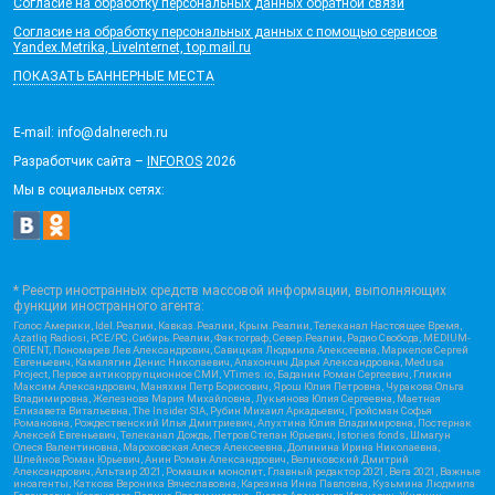
Согласие на обработку персональных данных обратной связи
Согласие на обработку персональных данных с помощью сервисов
Yandex.Metrika, LiveInternet, top.mail.ru
ПОКАЗАТЬ БАННЕРНЫЕ МЕСТА
E-mail: info@dalnerech.ru
Разработчик сайта –
INFOROS
2026
Мы в социальных сетях:
* Реестр иностранных средств массовой информации, выполняющих
функции иностранного агента:
Голос Америки, Idel.Реалии, Кавказ.Реалии, Крым.Реалии, Телеканал Настоящее Время,
Azatliq Radiosi, PCE/PC, Сибирь.Реалии, Фактограф, Север.Реалии, Радио Свобода, MEDIUM-
ORIENT, Пономарев Лев Александрович, Савицкая Людмила Алексеевна, Маркелов Сергей
Евгеньевич, Камалягин Денис Николаевич, Апахончич Дарья Александровна, Medusa
Project, Первое антикоррупционное СМИ, VTimes.io, Баданин Роман Сергеевич, Гликин
Максим Александрович, Маняхин Петр Борисович, Ярош Юлия Петровна, Чуракова Ольга
Владимировна, Железнова Мария Михайловна, Лукьянова Юлия Сергеевна, Маетная
Елизавета Витальевна, The Insider SIA, Рубин Михаил Аркадьевич, Гройсман Софья
Романовна, Рождественский Илья Дмитриевич, Апухтина Юлия Владимировна, Постернак
Алексей Евгеньевич, Телеканал Дождь, Петров Степан Юрьевич, Istories fonds, Шмагун
Олеся Валентиновна, Мароховская Алеся Алексеевна, Долинина Ирина Николаевна,
Шлейнов Роман Юрьевич, Анин Роман Александрович, Великовский Дмитрий
Александрович, Альтаир 2021, Ромашки монолит, Главный редактор 2021, Вега 2021, Важные
иноагенты, Каткова Вероника Вячеславовна, Карезина Инна Павловна, Кузьмина Людмила