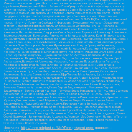
Министров северных стран, Центр развития некоммерческих организаций, Гражданское
содействие, Интернешнл-Р, Центр Защиты Прав Средств Массовой Информации, Институт
развития прессы - Сибирь, Частное учреждение в Санкт-Петербурге по административной
поддержке реализации программ и проектов Совета Министров Северных Стран, Фонд
поддержки свободы прессы, Гражданский контроль, Человек и Закон, Общественная
комиссия по сохранению наследия академика Сахарова, МЕМО. РУ, Институт региональной
прессы, Институт Развития Свободы Информации, Экозащита!-Женсовет, Общественный
вердикт, Евразийская антимонопольная ассоциация, Дзугкоева Регина Николаевна,
Кривенко Сергей Владимирович, Милославский Павел Юрьевич, Шнырова Ольга Вадимовна,
Чанышева Лилия Айратовна, Сидорович Ольга Борисовна, Туровский Александр Алексеевич,
Васильева Анастасия Евгеньевна, Ривина Анна Валерьевна, Бурдина Юлия Владимировна,
Бойко Анатолий Николаевич, Пивоваров Андрей Сергеевич, Дугин Сергей Георгиевич, Аверин
Виталий Евгеньевич, Барахоев Магомед Бекханович, Шевченко Дмитрий Александрович,
Шарипков Олег Викторович, Мошель Ирина Ароновна, Шведов Григорий Сергеевич,
Пономарев Лев Александрович, Созаев Валерий Валерьевич, Каргалицкий Борис Юльевич,
Исакова Ирина Александровна, Исламов Тимур Рифгатович, Романова Ольга Евгеньевна,
Щаров Сергей Алексадрович, Цирульников Борис Альбертович, Халидова Марина
Владимировна, Людевиг Марина Зариевна, Федотова Галина Анатольевна, Паутов Юрий
Анатольевич, Верховский Александр Маркович, Пислакова-Паркер Марина Петровна,
Кочеткова Татьяна Владимировна, Чуркина Наталья Валерьевна, Акимова Татьяна
Николаевна, Золотарева Екатерина Александровна, Рачинский Ян Збигневич, Жемкова
Елена Борисовна, Гудков Лев Дмитриевич, Илларионова Юлия Юрьевна, Саранг Анна
Васильевна, Захарова Светлана Сергеевна, Щур Татьяна Михайловна, Щур Николай
Алексеевич, Аверин Владимир Анатольевич, Блинушов Андрей Юрьевич, Мосин Алексей
Геннадьевич, Гефтер Валентин Михайлович, Симонов Алексей Кириллович, Флиге Ирина
Анатольевна, Мельникова Валентина Дмитриевна, Вититинова Елена Владимировна,
Баженова Светлана Куприяновна, Исаев Сергей Владимирович, Максимов Сергей
Владимирович, Беляев Сергей Иванович, Голубева Елена Николаевна, Ганнушкина Светлана
Алексеевна, Закс Елена Владимировна, Буртина Елена Юрьевна, Гендель Людмила
Залмановна, Кокорина Екатерина Алексеевна, Шуманов Илья Вячеславович, Арапова Галина
Юрьевна, Свечников Анатолий Мариевич, Прохоров Вадим Юрьевич, Шахова Елена
Владимировна, Подузов Сергей Васильевич, Протасова Ирина Вячеславовна, Литинский
Леонид Борисович, Лукашевский Сергей Маркович, Бахмин Вячеслав Иванович, Шабад
Анатолий Ефимович, Сухих Дарья Николаевна, Орлов Олег Петрович, Добровольская Анна
Дмитриевна, Королева Александра Евгеньевна, Смирнов Владимир Александрович, Вицин
Сергей Ефимович, Золотухин Борис Андреевич, Левинсон Лев Семенович, Локшина Татьяна
Иосифовна, Орлов Олег Петрович, Полякова Мара Федоровна, Резник Генри Маркович,
Захаров Герман Константинович
Источник:
http://unro.minjust.ru/NKOForeignAgent.aspx
данные на