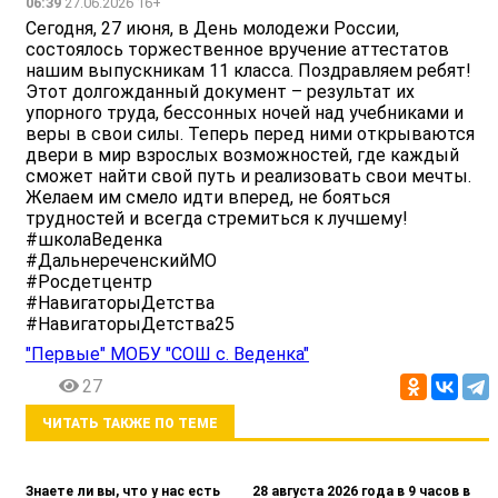
06:39
27.06.2026 16+
Сегодня, 27 июня, в День молодежи России,
состоялось торжественное вручение аттестатов
нашим выпускникам 11 класса. Поздравляем ребят!
Этот долгожданный документ – результат их
упорного труда, бессонных ночей над учебниками и
веры в свои силы. Теперь перед ними открываются
двери в мир взрослых возможностей, где каждый
сможет найти свой путь и реализовать свои мечты.
Желаем им смело идти вперед, не бояться
трудностей и всегда стремиться к лучшему!
#школаВеденка
#ДальнереченскийМО
#Росдетцентр
#НавигаторыДетства
#НавигаторыДетства25
"Первые" МОБУ "СОШ с. Веденка"
27
ЧИТАТЬ ТАКЖЕ ПО ТЕМЕ
Знаете ли вы, что у нас есть
28 августа 2026 года в 9 часов в