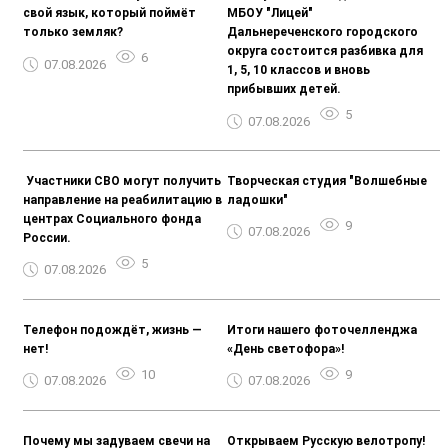
свой язык, который поймёт
МБОУ "Лицей"
только земляк?
Дальнереченского городского
округа состоится разбивка для
6
07.08.2026
1, 5, 10 классов и вновь
прибывших детей.
5
07.08.2026
️ Участники СВО могут получить
Творческая студия "Волшебные
направление на реабилитацию в
ладошки"
центрах Социального фонда
9
07.08.2026
России.
5
07.08.2026
Телефон подождёт, жизнь —
Итоги нашего фоточелленджа
нет!
«День светофора»!
10
9
07.08.2026
07.08.2026
Почему мы задуваем свечи на
Открываем Русскую велотропу!