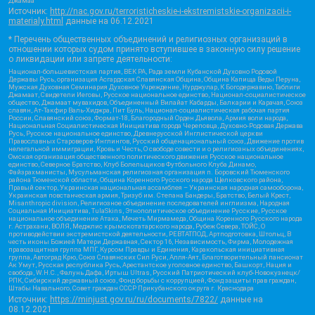
Джамаа
Источник:
http://nac.gov.ru/terroristicheskie-i-ekstremistskie-organizacii-i-
materialy.html
данные на
06.12.2021
* Перечень общественных объединений и религиозных организаций в
отношении которых судом принято вступившее в законную силу решение
о ликвидации или запрете деятельности:
Национал-большевистская партия, ВЕК РА, Рада земли Кубанской Духовно Родовой
Державы Русь, организация Асгардская Славянская Община, Община Капища Веды Перуна,
Мужская Духовная Семинария Духовное Учреждение, Нурджулар, К Богодержавию, Таблиги
Джамаат, Свидетели Иеговы, Русское национальное единство, Национал-социалистическое
общество, Джамаат мувахидов, Объединенный Вилайат Кабарды, Балкарии и Карачая, Союз
славян, Ат-Такфир Валь-Хиджра, Пит Буль, Национал-социалистическая рабочая партия
России, Славянский союз, Формат-18, Благородный Орден Дьявола, Армия воли народа,
Национальная Социалистическая Инициатива города Череповца, Духовно-Родовая Держава
Русь, Русское национальное единство, Древнерусской Инглистической церкви
Православных Староверов-Инглингов, Русский общенациональный союз, Движение против
нелегальной иммиграции, Кровь и Честь, О свободе совести и о религиозных объединениях,
Омская организация общественного политического движения Русское национальное
единство, Северное Братство, Клуб Болельщиков Футбольного Клуба Динамо,
Файзрахманисты, Мусульманская религиозная организация п. Боровский Тюменского
района Тюменской области, Община Коренного Русского народа Щелковского района,
Правый сектор, Украинская национальная ассамблея – Украинская народная самооборона,
Украинская повстанческая армия, Тризуб им. Степана Бандеры, Братство, Белый Крест,
Misanthropic division, Религиозное объединение последователей инглиизма, Народная
Социальная Инициатива, TulaSkins, Этнополитическое объединение Русские, Русское
национальное объединение Атака, Мечеть Мирмамеда, Община Коренного Русского народа
г. Астрахани, ВОЛЯ, Меджлис крымскотатарского народа, Рубеж Севера, ТОЙС, О
противодействии экстремистской деятельности, РЕВТАТПОД, Артподготовка, Штольц, В
честь иконы Божией Матери Державная, Сектор 16, Независимость, Фирма, Молодежная
правозащитная группа МПГ, Курсом Правды и Единения, Каракольская инициативная
группа, Автоград Крю, Союз Славянских Сил Руси, Алля-Аят, Благотворительный пансионат
Ак Умут, Русская республика Русь, Арестантское уголовное единство, Башкорт, Нация и
свобода, W.H.С., Фалунь Дафа, Иртыш Ultras, Русский Патриотический клуб-Новокузнецк/
РПК, Сибирский державный союз, Фонд борьбы с коррупцией, Фонд защиты прав граждан,
Штабы Навального, Совет граждан СССР Прикубанского округа г. Краснодара
Источник:
https://minjust.gov.ru/ru/documents/7822/
данные на
08.12.2021