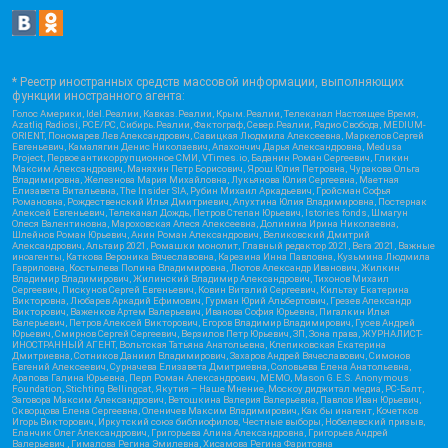
* Реестр иностранных средств массовой информации, выполняющих
функции иностранного агента:
Голос Америки, Idel.Реалии, Кавказ.Реалии, Крым.Реалии, Телеканал Настоящее Время,
Azatliq Radiosi, PCE/PC, Сибирь.Реалии, Фактограф, Север.Реалии, Радио Свобода, MEDIUM-
ORIENT, Пономарев Лев Александрович, Савицкая Людмила Алексеевна, Маркелов Сергей
Евгеньевич, Камалягин Денис Николаевич, Апахончич Дарья Александровна, Medusa
Project, Первое антикоррупционное СМИ, VTimes.io, Баданин Роман Сергеевич, Гликин
Максим Александрович, Маняхин Петр Борисович, Ярош Юлия Петровна, Чуракова Ольга
Владимировна, Железнова Мария Михайловна, Лукьянова Юлия Сергеевна, Маетная
Елизавета Витальевна, The Insider SIA, Рубин Михаил Аркадьевич, Гройсман Софья
Романовна, Рождественский Илья Дмитриевич, Апухтина Юлия Владимировна, Постернак
Алексей Евгеньевич, Телеканал Дождь, Петров Степан Юрьевич, Istories fonds, Шмагун
Олеся Валентиновна, Мароховская Алеся Алексеевна, Долинина Ирина Николаевна,
Шлейнов Роман Юрьевич, Анин Роман Александрович, Великовский Дмитрий
Александрович, Альтаир 2021, Ромашки монолит, Главный редактор 2021, Вега 2021, Важные
иноагенты, Каткова Вероника Вячеславовна, Карезина Инна Павловна, Кузьмина Людмила
Гавриловна, Костылева Полина Владимировна, Лютов Александр Иванович, Жилкин
Владимир Владимирович, Жилинский Владимир Александрович, Тихонов Михаил
Сергеевич, Пискунов Сергей Евгеньевич, Ковин Виталий Сергеевич, Кильтау Екатерина
Викторовна, Любарев Аркадий Ефимович, Гурман Юрий Альбертович, Грезев Александр
Викторович, Важенков Артем Валерьевич, Иванова София Юрьевна, Пигалкин Илья
Валерьевич, Петров Алексей Викторович, Егоров Владимир Владимирович, Гусев Андрей
Юрьевич, Смирнов Сергей Сергеевич, Верзилов Петр Юрьевич, ЗП, Зона права, ЖУРНАЛИСТ-
ИНОСТРАННЫЙ АГЕНТ, Вольтская Татьяна Анатольевна, Клепиковская Екатерина
Дмитриевна, Сотников Даниил Владимирович, Захаров Андрей Вячеславович, Симонов
Евгений Алексеевич, Сурначева Елизавета Дмитриевна, Соловьева Елена Анатольевна,
Арапова Галина Юрьевна, Перл Роман Александрович, МЕМО, Mason G.E.S. Anonymous
Foundation, Stichting Bellingcat, Якутия – Наше Мнение, Москоу диджитал медиа, РС-Балт,
Заговора Максим Александрович, Ветошкина Валерия Валерьевна, Павлов Иван Юрьевич,
Скворцова Елена Сергеевна, Оленичев Максим Владимирович, Как бы инагент, Кочетков
Игорь Викторович, Иркутский союз библиофилов, Честные выборы, Нобелевский призыв,
Еланчик Олег Александрович, Григорьева Алина Александровна, Григорьев Андрей
Валерьевич , Гималова Регина Эмилевна, Хисамова Регина Фаритовна