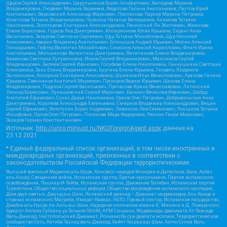
Щаров Сергей Алексадрович, Цирульников Борис Альбертович, Халидова Марина
Владимировна, Людевиг Марина Зариевна, Федотова Галина Анатольевна, Паутов Юрий
Анатольевич, Верховский Александр Маркович, Пислакова-Паркер Марина Петровна,
Кочеткова Татьяна Владимировна, Чуркина Наталья Валерьевна, Акимова Татьяна
Николаевна, Золотарева Екатерина Александровна, Рачинский Ян Збигневич, Жемкова
Елена Борисовна, Гудков Лев Дмитриевич, Илларионова Юлия Юрьевна, Саранг Анна
Васильевна, Захарова Светлана Сергеевна, Щур Татьяна Михайловна, Щур Николай
Алексеевич, Аверин Владимир Анатольевич, Блинушов Андрей Юрьевич, Мосин Алексей
Геннадьевич, Гефтер Валентин Михайлович, Симонов Алексей Кириллович, Флиге Ирина
Анатольевна, Мельникова Валентина Дмитриевна, Вититинова Елена Владимировна,
Баженова Светлана Куприяновна, Исаев Сергей Владимирович, Максимов Сергей
Владимирович, Беляев Сергей Иванович, Голубева Елена Николаевна, Ганнушкина Светлана
Алексеевна, Закс Елена Владимировна, Буртина Елена Юрьевна, Гендель Людмила
Залмановна, Кокорина Екатерина Алексеевна, Шуманов Илья Вячеславович, Арапова Галина
Юрьевна, Свечников Анатолий Мариевич, Прохоров Вадим Юрьевич, Шахова Елена
Владимировна, Подузов Сергей Васильевич, Протасова Ирина Вячеславовна, Литинский
Леонид Борисович, Лукашевский Сергей Маркович, Бахмин Вячеслав Иванович, Шабад
Анатолий Ефимович, Сухих Дарья Николаевна, Орлов Олег Петрович, Добровольская Анна
Дмитриевна, Королева Александра Евгеньевна, Смирнов Владимир Александрович, Вицин
Сергей Ефимович, Золотухин Борис Андреевич, Левинсон Лев Семенович, Локшина Татьяна
Иосифовна, Орлов Олег Петрович, Полякова Мара Федоровна, Резник Генри Маркович,
Захаров Герман Константинович
Источник:
http://unro.minjust.ru/NKOForeignAgent.aspx
данные на
23.12.2021
* Единый федеральный список организаций, в том числе иностранных и
международных организаций, признанных в соответствии с
законодательством Российской Федерации террористическими:
Высший военный Маджлисуль Шура, Конгресс народов Ичкерии и Дагестана, База, Асбат
аль-Ансар, Священная война, Исламская группа, Братья-мусульмане, Партия исламского
освобождения, Лашкар-И-Тайба, Исламская группа, Движение Талибан, Исламская партия
Туркестана, Общество социальных реформ, Общество возрождения исламского наследия,
Дом двух святых, Джунд аш-Шам, Исламский джихад – Джамаат моджахедов, Аль-Каида в
странах исламского Магриба, Имарат Кавказ, АБТО, Правый сектор, Исламское государство,
Джабха аль-Нусра ли-Ахль аш-Шам, Народное ополчение имени К. Минина и Д. Пожарского,
Аджр от Аллаха Субхану уа Тагьаля SHAM, АУМ Синрике, Муджахеды джамаата Ат-Тавхида
Валь-Джихад, Чистопольский Джамаат, Рохнамо ба суи давлати исломи, Террористическое
сообщество Сеть, Катиба Таухид валь-Джихад, Хайят Тахрир аш-Шам, Ахлю Сунна Валь