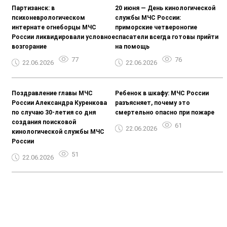
Партизанск: в
20 июня — День кинологической
психоневрологическом
службы МЧС России:
интернате огнеборцы МЧС
приморские четвероногие
России ликвидировали условное
спасатели всегда готовы прийти
возгорание
на помощь
77
76
22.06.2026
22.06.2026
Поздравление главы МЧС
Ребенок в шкафу: МЧС России
России Александра Куренкова
разъясняет, почему это
по случаю 30-летия со дня
смертельно опасно при пожаре
создания поисковой
61
22.06.2026
кинологической службы МЧС
России
51
22.06.2026