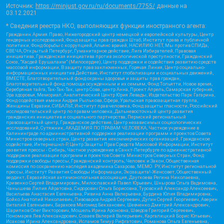
Источник:
https://minjust.gov.ru/ru/documents/7755/
данные на
03.12.2021
* Сведения реестра НКО, выполняющих функции иностранного агента:
Гражданин.Армия.Право, Нижегородский центр немецкой и европейской культуры, Центр
гендерных исследований, Фонд защиты прав граждан Штаб, Институт права и публичной
политики, Фонд борьбы с коррупцией, Альянс врачей, НАСИЛИЮ.НЕТ, Мы против СПИДа,
СВЕЧА, Открытый Петербург, Гуманитарное действие, Лига Избирателей, Правовая
инициатива, Гражданская инициатива против экологической преступности, Гражданский
Союз, "Хасдей Ерушалаим" (Милосердие), Центр поддержки и содействия развитию средств
массовой информации, В защиту прав заключенных, Горячая Линия, Центр социально-
информационных инициатив Действие, Институт глобализации и социальных движений,
ВМЕСТЕ, Благотворительный фонд охраны здоровья и защиты прав граждан,
Благотворительный фонд помощи осужденным и их семьям, Фонд Тольятти, Новое время,
Серебряная тайга, Так-Так-Так, центр Сова, центр Анна, Проект Апрель, Самарская губерния,
Эра здоровья, Мемориал, Аналитический Центр Юрия Левады, Издательство Парк Гагарина,
Фонд содействия имени Андрея Рылькова, Сфера, Уральская правозащитная группа,
Женщины Евразии, СИБАЛЬТ, Институт прав человека, Фонд защиты гласности, Российский
исследовательский центр по правам человека, Дальневосточный центр развития
гражданских инициатив и социального партнерства, Пермский региональный
правозащитный центр, Гражданское действие, Центр независимых социологических
исследований, Сутяжник, АКАДЕМИЯ ПО ПРАВАМ ЧЕЛОВЕКА, Частное учреждение в
Калининграде по административной поддержке реализации программ и проектов Совета
Министров северных стран, Центр развития некоммерческих организаций, Гражданское
содействие, Интернешнл-Р, Центр Защиты Прав Средств Массовой Информации, Институт
развития прессы - Сибирь, Частное учреждение в Санкт-Петербурге по административной
поддержке реализации программ и проектов Совета Министров Северных Стран, Фонд
поддержки свободы прессы, Гражданский контроль, Человек и Закон, Общественная
комиссия по сохранению наследия академика Сахарова, МЕМО. РУ, Институт региональной
прессы, Институт Развития Свободы Информации, Экозащита!-Женсовет, Общественный
вердикт, Евразийская антимонопольная ассоциация, Дзугкоева Регина Николаевна,
Кривенко Сергей Владимирович, Милославский Павел Юрьевич, Шнырова Ольга Вадимовна,
Чанышева Лилия Айратовна, Сидорович Ольга Борисовна, Туровский Александр Алексеевич,
Васильева Анастасия Евгеньевна, Ривина Анна Валерьевна, Бурдина Юлия Владимировна,
Бойко Анатолий Николаевич, Пивоваров Андрей Сергеевич, Дугин Сергей Георгиевич, Аверин
Виталий Евгеньевич, Барахоев Магомед Бекханович, Шевченко Дмитрий Александрович,
Шарипков Олег Викторович, Мошель Ирина Ароновна, Шведов Григорий Сергеевич,
Пономарев Лев Александрович, Созаев Валерий Валерьевич, Каргалицкий Борис Юльевич,
Исакова Ирина Александровна, Исламов Тимур Рифгатович, Романова Ольга Евгеньевна,