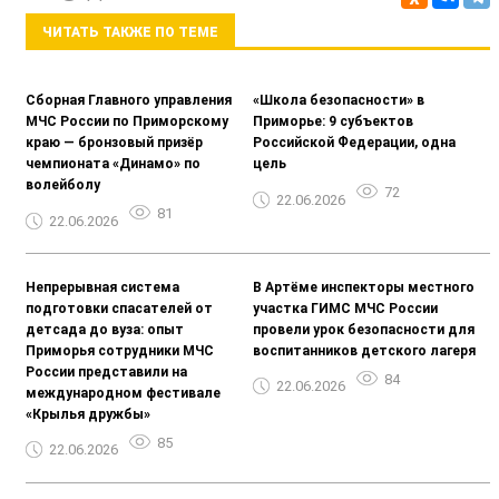
ЧИТАТЬ ТАКЖЕ ПО ТЕМЕ
Сборная Главного управления
«Школа безопасности» в
МЧС России по Приморскому
Приморье: 9 субъектов
краю — бронзовый призёр
Российской Федерации, одна
чемпионата «Динамо» по
цель
волейболу
72
22.06.2026
81
22.06.2026
Непрерывная система
В Артёме инспекторы местного
подготовки спасателей от
участка ГИМС МЧС России
детсада до вуза: опыт
провели урок безопасности для
Приморья сотрудники МЧС
воспитанников детского лагеря
России представили на
84
22.06.2026
международном фестивале
«Крылья дружбы»
85
22.06.2026