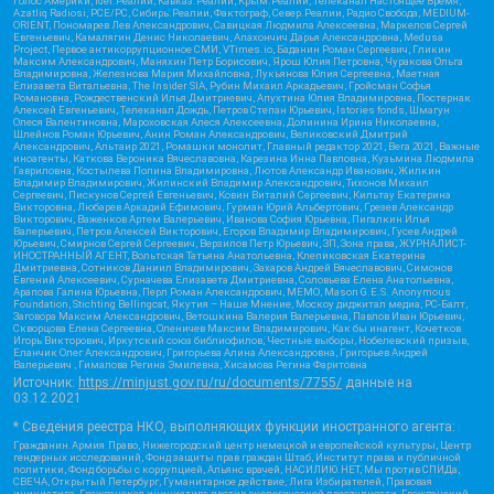
Голос Америки, Idel.Реалии, Кавказ.Реалии, Крым.Реалии, Телеканал Настоящее Время,
Azatliq Radiosi, PCE/PC, Сибирь.Реалии, Фактограф, Север.Реалии, Радио Свобода, MEDIUM-
ORIENT, Пономарев Лев Александрович, Савицкая Людмила Алексеевна, Маркелов Сергей
Евгеньевич, Камалягин Денис Николаевич, Апахончич Дарья Александровна, Medusa
Project, Первое антикоррупционное СМИ, VTimes.io, Баданин Роман Сергеевич, Гликин
Максим Александрович, Маняхин Петр Борисович, Ярош Юлия Петровна, Чуракова Ольга
Владимировна, Железнова Мария Михайловна, Лукьянова Юлия Сергеевна, Маетная
Елизавета Витальевна, The Insider SIA, Рубин Михаил Аркадьевич, Гройсман Софья
Романовна, Рождественский Илья Дмитриевич, Апухтина Юлия Владимировна, Постернак
Алексей Евгеньевич, Телеканал Дождь, Петров Степан Юрьевич, Istories fonds, Шмагун
Олеся Валентиновна, Мароховская Алеся Алексеевна, Долинина Ирина Николаевна,
Шлейнов Роман Юрьевич, Анин Роман Александрович, Великовский Дмитрий
Александрович, Альтаир 2021, Ромашки монолит, Главный редактор 2021, Вега 2021, Важные
иноагенты, Каткова Вероника Вячеславовна, Карезина Инна Павловна, Кузьмина Людмила
Гавриловна, Костылева Полина Владимировна, Лютов Александр Иванович, Жилкин
Владимир Владимирович, Жилинский Владимир Александрович, Тихонов Михаил
Сергеевич, Пискунов Сергей Евгеньевич, Ковин Виталий Сергеевич, Кильтау Екатерина
Викторовна, Любарев Аркадий Ефимович, Гурман Юрий Альбертович, Грезев Александр
Викторович, Важенков Артем Валерьевич, Иванова София Юрьевна, Пигалкин Илья
Валерьевич, Петров Алексей Викторович, Егоров Владимир Владимирович, Гусев Андрей
Юрьевич, Смирнов Сергей Сергеевич, Верзилов Петр Юрьевич, ЗП, Зона права, ЖУРНАЛИСТ-
ИНОСТРАННЫЙ АГЕНТ, Вольтская Татьяна Анатольевна, Клепиковская Екатерина
Дмитриевна, Сотников Даниил Владимирович, Захаров Андрей Вячеславович, Симонов
Евгений Алексеевич, Сурначева Елизавета Дмитриевна, Соловьева Елена Анатольевна,
Арапова Галина Юрьевна, Перл Роман Александрович, МЕМО, Mason G.E.S. Anonymous
Foundation, Stichting Bellingcat, Якутия – Наше Мнение, Москоу диджитал медиа, РС-Балт,
Заговора Максим Александрович, Ветошкина Валерия Валерьевна, Павлов Иван Юрьевич,
Скворцова Елена Сергеевна, Оленичев Максим Владимирович, Как бы инагент, Кочетков
Игорь Викторович, Иркутский союз библиофилов, Честные выборы, Нобелевский призыв,
Еланчик Олег Александрович, Григорьева Алина Александровна, Григорьев Андрей
Валерьевич , Гималова Регина Эмилевна, Хисамова Регина Фаритовна
Источник:
https://minjust.gov.ru/ru/documents/7755/
данные на
03.12.2021
* Сведения реестра НКО, выполняющих функции иностранного агента:
Гражданин.Армия.Право, Нижегородский центр немецкой и европейской культуры, Центр
гендерных исследований, Фонд защиты прав граждан Штаб, Институт права и публичной
политики, Фонд борьбы с коррупцией, Альянс врачей, НАСИЛИЮ.НЕТ, Мы против СПИДа,
СВЕЧА, Открытый Петербург, Гуманитарное действие, Лига Избирателей, Правовая
инициатива, Гражданская инициатива против экологической преступности, Гражданский