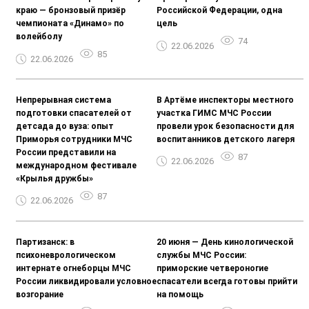
краю — бронзовый призёр
Российской Федерации, одна
чемпионата «Динамо» по
цель
волейболу
74
22.06.2026
85
22.06.2026
Непрерывная система
В Артёме инспекторы местного
подготовки спасателей от
участка ГИМС МЧС России
детсада до вуза: опыт
провели урок безопасности для
Приморья сотрудники МЧС
воспитанников детского лагеря
России представили на
87
22.06.2026
международном фестивале
«Крылья дружбы»
87
22.06.2026
Партизанск: в
20 июня — День кинологической
психоневрологическом
службы МЧС России:
интернате огнеборцы МЧС
приморские четвероногие
России ликвидировали условное
спасатели всегда готовы прийти
возгорание
на помощь