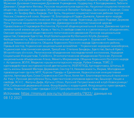
Мужская Духовная Семинария Духовное Учреждение, Нурджулар, К Богодержавию, Таблиги
Джамаат, Свидетели Иеговы, Русское национальное единство, Национал-социалистическое
общество, Джамаат мувахидов, Объединенный Вилайат Кабарды, Балкарии и Карачая, Союз
славян, Ат-Такфир Валь-Хиджра, Пит Буль, Национал-социалистическая рабочая партия
России, Славянский союз, Формат-18, Благородный Орден Дьявола, Армия воли народа,
Национальная Социалистическая Инициатива города Череповца, Духовно-Родовая Держава
Русь, Русское национальное единство, Древнерусской Инглистической церкви
Православных Староверов-Инглингов, Русский общенациональный союз, Движение против
нелегальной иммиграции, Кровь и Честь, О свободе совести и о религиозных объединениях,
Омская организация общественного политического движения Русское национальное
единство, Северное Братство, Клуб Болельщиков Футбольного Клуба Динамо,
Файзрахманисты, Мусульманская религиозная организация п. Боровский Тюменского
района Тюменской области, Община Коренного Русского народа Щелковского района,
Правый сектор, Украинская национальная ассамблея – Украинская народная самооборона,
Украинская повстанческая армия, Тризуб им. Степана Бандеры, Братство, Белый Крест,
Misanthropic division, Религиозное объединение последователей инглиизма, Народная
Социальная Инициатива, TulaSkins, Этнополитическое объединение Русские, Русское
национальное объединение Атака, Мечеть Мирмамеда, Община Коренного Русского народа
г. Астрахани, ВОЛЯ, Меджлис крымскотатарского народа, Рубеж Севера, ТОЙС, О
противодействии экстремистской деятельности, РЕВТАТПОД, Артподготовка, Штольц, В
честь иконы Божией Матери Державная, Сектор 16, Независимость, Фирма, Молодежная
правозащитная группа МПГ, Курсом Правды и Единения, Каракольская инициативная
группа, Автоград Крю, Союз Славянских Сил Руси, Алля-Аят, Благотворительный пансионат
Ак Умут, Русская республика Русь, Арестантское уголовное единство, Башкорт, Нация и
свобода, W.H.С., Фалунь Дафа, Иртыш Ultras, Русский Патриотический клуб-Новокузнецк/
РПК, Сибирский державный союз, Фонд борьбы с коррупцией, Фонд защиты прав граждан,
Штабы Навального, Совет граждан СССР Прикубанского округа г. Краснодара
Источник:
https://minjust.gov.ru/ru/documents/7822/
данные на
08.12.2021