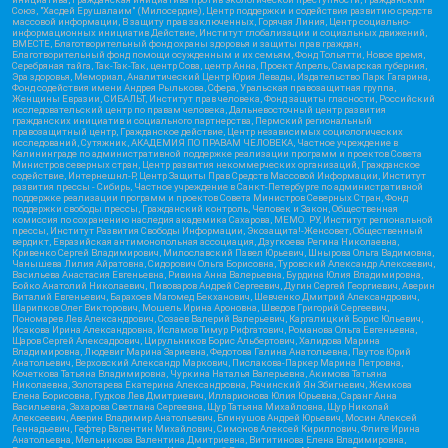
Союз, "Хасдей Ерушалаим" (Милосердие), Центр поддержки и содействия развитию средств
массовой информации, В защиту прав заключенных, Горячая Линия, Центр социально-
информационных инициатив Действие, Институт глобализации и социальных движений,
ВМЕСТЕ, Благотворительный фонд охраны здоровья и защиты прав граждан,
Благотворительный фонд помощи осужденным и их семьям, Фонд Тольятти, Новое время,
Серебряная тайга, Так-Так-Так, центр Сова, центр Анна, Проект Апрель, Самарская губерния,
Эра здоровья, Мемориал, Аналитический Центр Юрия Левады, Издательство Парк Гагарина,
Фонд содействия имени Андрея Рылькова, Сфера, Уральская правозащитная группа,
Женщины Евразии, СИБАЛЬТ, Институт прав человека, Фонд защиты гласности, Российский
исследовательский центр по правам человека, Дальневосточный центр развития
гражданских инициатив и социального партнерства, Пермский региональный
правозащитный центр, Гражданское действие, Центр независимых социологических
исследований, Сутяжник, АКАДЕМИЯ ПО ПРАВАМ ЧЕЛОВЕКА, Частное учреждение в
Калининграде по административной поддержке реализации программ и проектов Совета
Министров северных стран, Центр развития некоммерческих организаций, Гражданское
содействие, Интернешнл-Р, Центр Защиты Прав Средств Массовой Информации, Институт
развития прессы - Сибирь, Частное учреждение в Санкт-Петербурге по административной
поддержке реализации программ и проектов Совета Министров Северных Стран, Фонд
поддержки свободы прессы, Гражданский контроль, Человек и Закон, Общественная
комиссия по сохранению наследия академика Сахарова, МЕМО. РУ, Институт региональной
прессы, Институт Развития Свободы Информации, Экозащита!-Женсовет, Общественный
вердикт, Евразийская антимонопольная ассоциация, Дзугкоева Регина Николаевна,
Кривенко Сергей Владимирович, Милославский Павел Юрьевич, Шнырова Ольга Вадимовна,
Чанышева Лилия Айратовна, Сидорович Ольга Борисовна, Туровский Александр Алексеевич,
Васильева Анастасия Евгеньевна, Ривина Анна Валерьевна, Бурдина Юлия Владимировна,
Бойко Анатолий Николаевич, Пивоваров Андрей Сергеевич, Дугин Сергей Георгиевич, Аверин
Виталий Евгеньевич, Барахоев Магомед Бекханович, Шевченко Дмитрий Александрович,
Шарипков Олег Викторович, Мошель Ирина Ароновна, Шведов Григорий Сергеевич,
Пономарев Лев Александрович, Созаев Валерий Валерьевич, Каргалицкий Борис Юльевич,
Исакова Ирина Александровна, Исламов Тимур Рифгатович, Романова Ольга Евгеньевна,
Щаров Сергей Алексадрович, Цирульников Борис Альбертович, Халидова Марина
Владимировна, Людевиг Марина Зариевна, Федотова Галина Анатольевна, Паутов Юрий
Анатольевич, Верховский Александр Маркович, Пислакова-Паркер Марина Петровна,
Кочеткова Татьяна Владимировна, Чуркина Наталья Валерьевна, Акимова Татьяна
Николаевна, Золотарева Екатерина Александровна, Рачинский Ян Збигневич, Жемкова
Елена Борисовна, Гудков Лев Дмитриевич, Илларионова Юлия Юрьевна, Саранг Анна
Васильевна, Захарова Светлана Сергеевна, Щур Татьяна Михайловна, Щур Николай
Алексеевич, Аверин Владимир Анатольевич, Блинушов Андрей Юрьевич, Мосин Алексей
Геннадьевич, Гефтер Валентин Михайлович, Симонов Алексей Кириллович, Флиге Ирина
Анатольевна, Мельникова Валентина Дмитриевна, Вититинова Елена Владимировна,