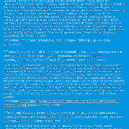
Баженова Светлана Куприяновна, Исаев Сергей Владимирович, Максимов Сергей
Владимирович, Беляев Сергей Иванович, Голубева Елена Николаевна, Ганнушкина Светлана
Алексеевна, Закс Елена Владимировна, Буртина Елена Юрьевна, Гендель Людмила
Залмановна, Кокорина Екатерина Алексеевна, Шуманов Илья Вячеславович, Арапова Галина
Юрьевна, Свечников Анатолий Мариевич, Прохоров Вадим Юрьевич, Шахова Елена
Владимировна, Подузов Сергей Васильевич, Протасова Ирина Вячеславовна, Литинский
Леонид Борисович, Лукашевский Сергей Маркович, Бахмин Вячеслав Иванович, Шабад
Анатолий Ефимович, Сухих Дарья Николаевна, Орлов Олег Петрович, Добровольская Анна
Дмитриевна, Королева Александра Евгеньевна, Смирнов Владимир Александрович, Вицин
Сергей Ефимович, Золотухин Борис Андреевич, Левинсон Лев Семенович, Локшина Татьяна
Иосифовна, Орлов Олег Петрович, Полякова Мара Федоровна, Резник Генри Маркович,
Захаров Герман Константинович
Источник:
http://unro.minjust.ru/NKOForeignAgent.aspx
данные на
23.12.2021
* Единый федеральный список организаций, в том числе иностранных и
международных организаций, признанных в соответствии с
законодательством Российской Федерации террористическими:
Высший военный Маджлисуль Шура, Конгресс народов Ичкерии и Дагестана, База, Асбат
аль-Ансар, Священная война, Исламская группа, Братья-мусульмане, Партия исламского
освобождения, Лашкар-И-Тайба, Исламская группа, Движение Талибан, Исламская партия
Туркестана, Общество социальных реформ, Общество возрождения исламского наследия,
Дом двух святых, Джунд аш-Шам, Исламский джихад – Джамаат моджахедов, Аль-Каида в
странах исламского Магриба, Имарат Кавказ, АБТО, Правый сектор, Исламское государство,
Джабха аль-Нусра ли-Ахль аш-Шам, Народное ополчение имени К. Минина и Д. Пожарского,
Аджр от Аллаха Субхану уа Тагьаля SHAM, АУМ Синрике, Муджахеды джамаата Ат-Тавхида
Валь-Джихад, Чистопольский Джамаат, Рохнамо ба суи давлати исломи, Террористическое
сообщество Сеть, Катиба Таухид валь-Джихад, Хайят Тахрир аш-Шам, Ахлю Сунна Валь
Джамаа
Источник:
http://nac.gov.ru/terroristicheskie-i-ekstremistskie-organizacii-i-
materialy.html
данные на
06.12.2021
* Перечень общественных объединений и религиозных организаций в
отношении которых судом принято вступившее в законную силу решение
о ликвидации или запрете деятельности:
Национал-большевистская партия, ВЕК РА, Рада земли Кубанской Духовно Родовой
Державы Русь, организация Асгардская Славянская Община, Община Капища Веды Перуна,